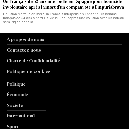
Un Français de 52 ans interpellé en Espagne pour homicide
involontaire après la mort d’un compatriote à Empuriabrava
Collision mortelle en mer : un Français interpellé en Espagne Un homme
français de 54 ans a perdu la vie le 5 août après une collision avec un bateau
semi-rigide dans la
À propos de nous
Contactez-nous
Charte de Confidentialité
Politique de cookies
Politique
Économie
Société
International
Sport