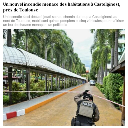
Un nouvel incendie menace des habitations à Castelginest,
près de Toulouse
Un incendie s’est déclaré jeudi soir au chemin du Loup à Castelginest, au
nord de Toulouse, mobilisant quinze pompiers et cinq véhicules pour maîtriser
un feu de chaume menaçant un petit bois