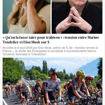
« Qu’on la fasse taire pour trahison » : tension entre Marine
Tondelier et Elon Musk sur X
Accusée le 6 août 2026 par Elon Musk, patron de X, de « trahison envers la
France », la cheffe des Écologistes et candidate à la présidentielle Marine
Tondelier, favorable à l’interdiction