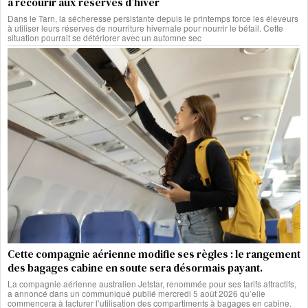
à recourir aux réserves d’hiver
Dans le Tarn, la sécheresse persistante depuis le printemps force les éleveurs
à utiliser leurs réserves de nourriture hivernale pour nourrir le bétail. Cette
situation pourrait se détériorer avec un automne sec
Cette compagnie aérienne modifie ses règles : le rangement
des bagages cabine en soute sera désormais payant.
La compagnie aérienne australien Jetstar, renommée pour ses tarifs attractifs,
a annoncé dans un communiqué publié mercredi 5 août 2026 qu’elle
commencera à facturer l’utilisation des compartiments à bagages en cabine.