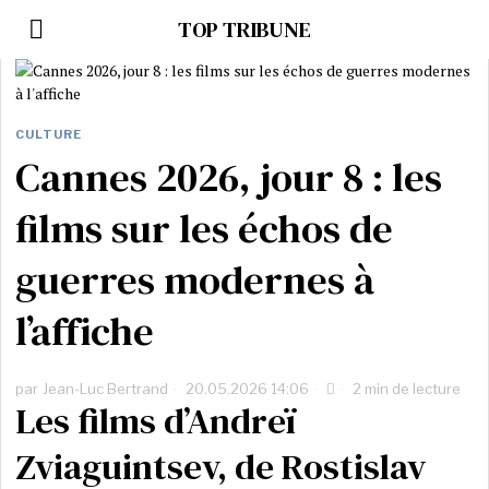
TOP TRIBUNE
CULTURE
Cannes 2026, jour 8 : les
films sur les échos de
guerres modernes à
l’affiche
par
Jean-Luc Bertrand
20.05.2026 14:06
2 min de lecture
Les films d’Andreï
Zviaguintsev, de Rostislav