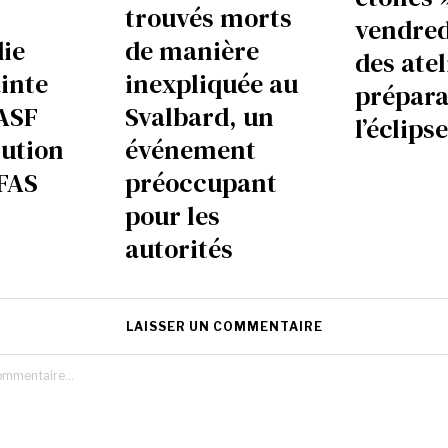
trouvés morts
vendred
ie
de manière
des atel
ainte
inexpliquée au
prépara
ASF
Svalbard, un
l’éclips
lution
événement
PFAS
préoccupant
pour les
autorités
LAISSER UN COMMENTAIRE