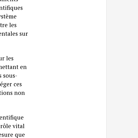
ntifiques
système
tre les
entales sur
ur les
mettant en
s sous-
téger ces
stions non
entifique
rôle vital
mesure que