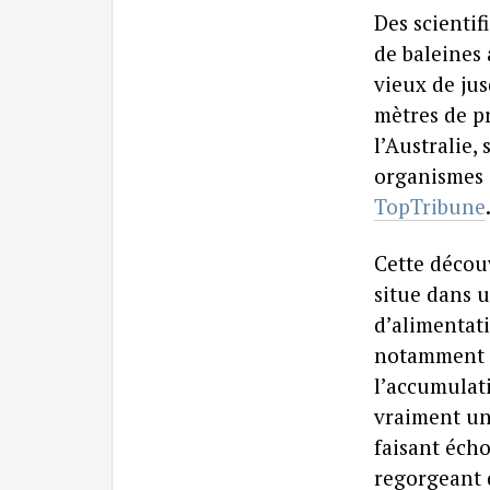
Des scienti
de baleines
vieux de jus
mètres de pr
l’Australie,
organismes 
TopTribune
Cette découv
situe dans 
d’alimentati
notamment l
l’accumulati
vraiment un
faisant éch
regorgeant d