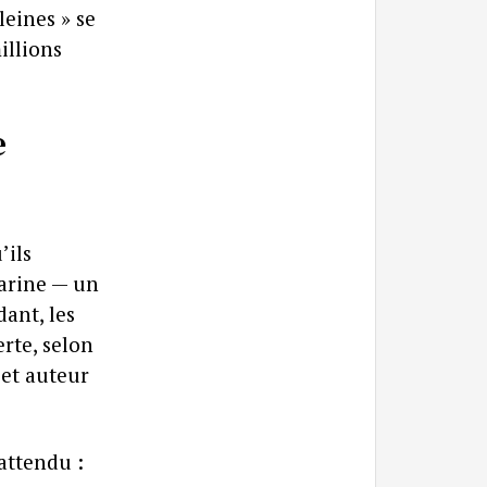
leines » se
illions
e
’ils
arine — un
ant, les
rte, selon
 et auteur
attendu :