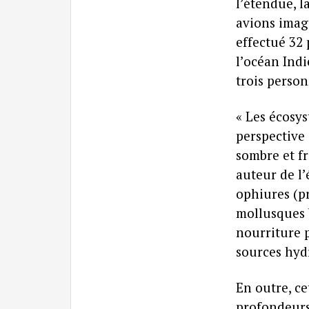
l’étendue, l
avions imagi
effectué 32
l’océan Indi
trois person
« Les écosy
perspective
sombre et f
auteur de l’
ophiures (pr
mollusques 
nourriture 
sources hyd
En outre, ce
profondeurs