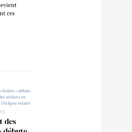
devient
nt ces
:56
t des
» débute