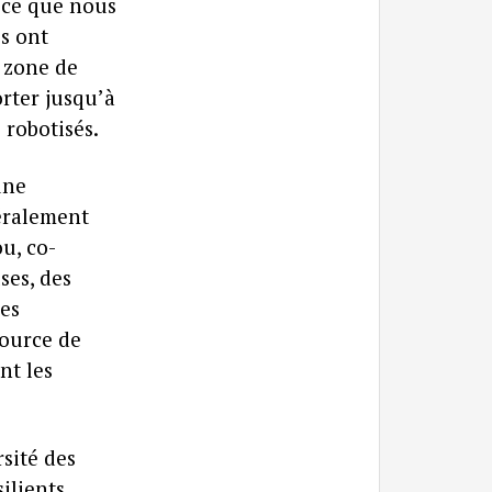
t ce que nous
is ont
 zone de
rter jusqu’à
 robotisés.
une
éralement
u, co-
ses, des
des
source de
nt les
sité des
ilients