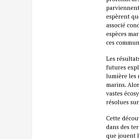
parviennent
espèrent que
associé con
espèces mar
ces commun
Les résultat
futures exp
lumière les 
marins. Alor
vastes écos
résolues sur
Cette décou
dans des ter
que jouent l