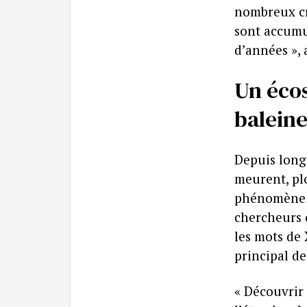
nombreux crâ
sont accumu
d’années », a
Un éco
baleine
Depuis longt
meurent, pl
phénomène c
chercheurs o
les mots de 
principal de
« Découvrir 