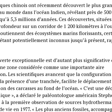
fiques chinois ont récemment découvert le plus gra
 au monde dans l’océan Indien, révélant près de 500
qu’à 5,3 millions d’années. Ces découvertes, situées
ofondeur sur un corridor de 1 200 kilomètres à l’o
 soutiennent des écosystèmes marins florissants, cer
étant potentiellement inconnus jusqu’à présent, r
.
erte exceptionnelle est d’autant plus significative 
une zone considérée comme une importante aire
on. Les scientifiques avancent que la configuration 
a présence d’une tranchée, facilite le déplacement
on des carcasses au fond de l’océan. « C’est une dé
ique », a déclaré le paléontologue américain Steph
o à la première observation de sources hydrotherma
e vie en 1977. « Les plus anciens fossiles, accompa