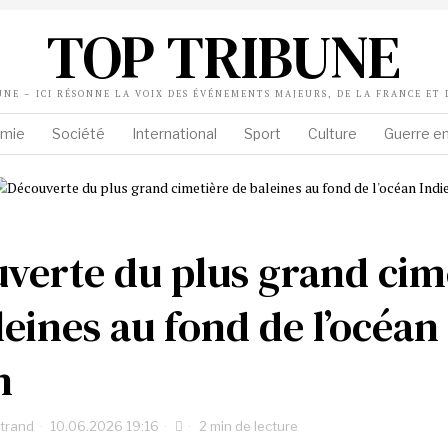
TOP TRIBUNE
UNE – ICI RÉSONNE LA VOIX DES ÉVÉNEMENTS MAJEURS, DE LA FRANCE ET
mie
Société
International
Sport
Culture
Guerre en
verte du plus grand cim
leines au fond de l’océan
n
rtrand
10.06.2026 19:16
2 min de lecture