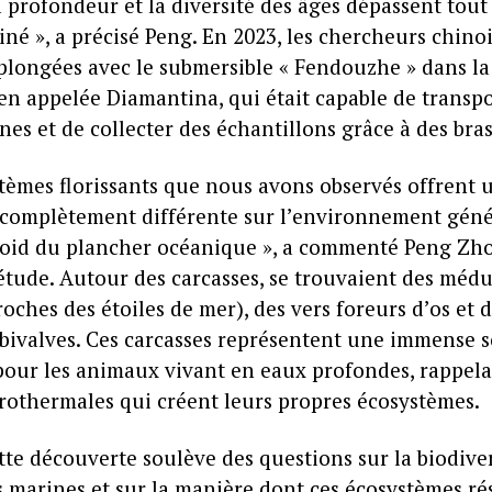
a profondeur et la diversité des âges dépassent tou
né », a précisé Peng. En 2023, les chercheurs chino
 plongées avec le submersible « Fendouzhe » dans la
en appelée Diamantina, qui était capable de transpo
nes et de collecter des échantillons grâce à des bras
stèmes florissants que nous avons observés offrent 
 complètement différente sur l’environnement gén
roid du plancher océanique », a commenté Peng Zho
étude. Autour des carcasses, se trouvaient des médu
oches des étoiles de mer), des vers foreurs d’os et 
bivalves. Ces carcasses représentent une immense 
pour les animaux vivant en eaux profondes, rappela
rothermales qui créent leurs propres écosystèmes.
tte découverte soulève des questions sur la biodiver
 marines et sur la manière dont ces écosystèmes rés