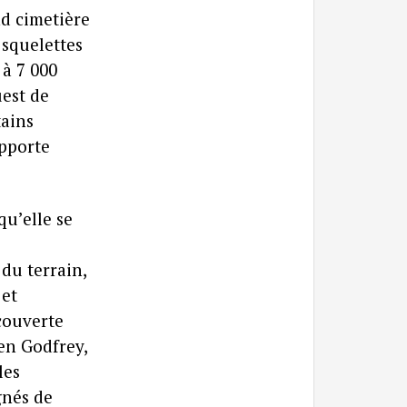
nd cimetière
 squelettes
 à 7 000
uest de
tains
apporte
qu’elle se
du terrain,
 et
couverte
en Godfrey,
les
gnés de