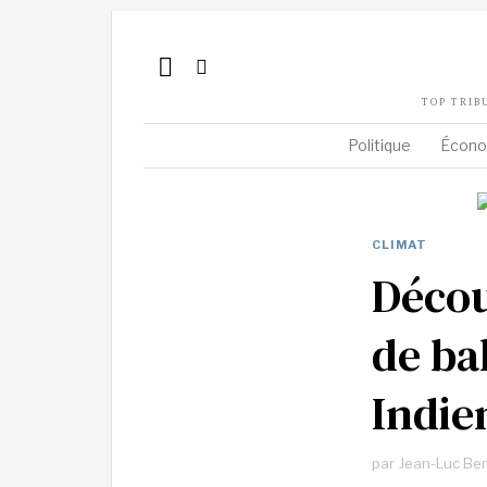
TOP TRIB
Politique
Écono
CLIMAT
Décou
de ba
Indie
par
Jean-Luc Be