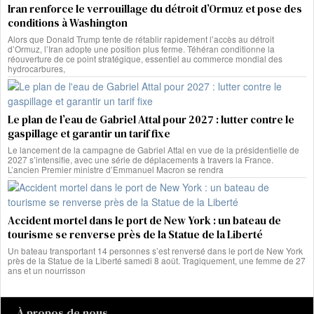
Iran renforce le verrouillage du détroit d’Ormuz et pose des
conditions à Washington
Alors que Donald Trump tente de rétablir rapidement l’accès au détroit
d’Ormuz, l’Iran adopte une position plus ferme. Téhéran conditionne la
réouverture de ce point stratégique, essentiel au commerce mondial des
hydrocarbures,
Le plan de l’eau de Gabriel Attal pour 2027 : lutter contre le
gaspillage et garantir un tarif fixe
Le lancement de la campagne de Gabriel Attal en vue de la présidentielle de
2027 s’intensifie, avec une série de déplacements à travers la France.
L’ancien Premier ministre d’Emmanuel Macron se rendra
Accident mortel dans le port de New York : un bateau de
tourisme se renverse près de la Statue de la Liberté
Un bateau transportant 14 personnes s’est renversé dans le port de New York
près de la Statue de la Liberté samedi 8 août. Tragiquement, une femme de 27
ans et un nourrisson
À propos de nous