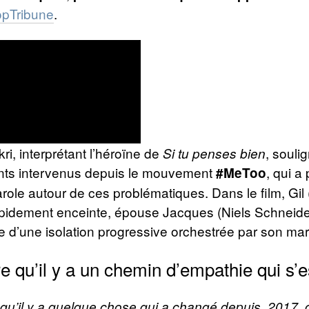
opTribune
.
i, interprétant l’héroïne de
, souli
Si tu penses bien
ts intervenus depuis le mouvement
, qui a
#MeToo
parole autour de ces problématiques. Dans le film, Gil
pidement enceinte, épouse Jacques (Niels Schneider)
e d’une isolation progressive orchestrée par son mar
e qu’il y a un chemin d’empathie qui s’es
qu’il y a quelque chose qui a changé depuis. 2017, 