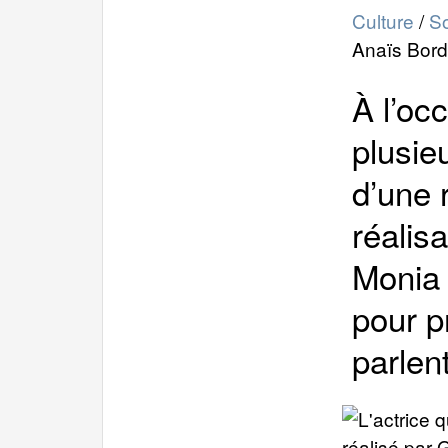
Culture
/
So
Anaïs Bord
À l’oc
plusie
d’une 
réalis
Monia 
pour p
parlent