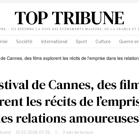
TOP TRIBUNE
UNE – ICI RÉSONNE LA VOIX DES ÉVÉNEMENTS MAJEURS, DE LA FRANCE ET
mie
Société
International
Sport
Culture
Guerre en
stival de Cannes, des fil
ent les récits de l’empri
les relations amoureuses
rtrand
21.05.2026 07:26
2 min de lecture