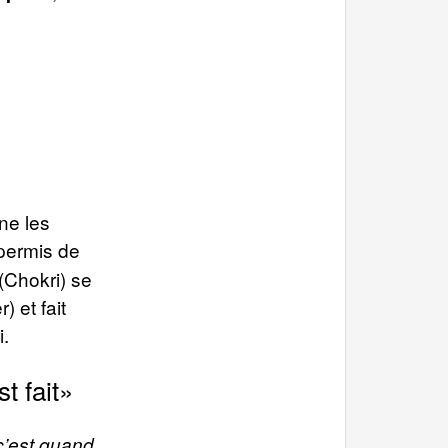
gne les
 permis de
 (Chokri) se
 et fait
i.
t fait»
c’est quand