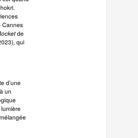
hokri.
riences
de Cannes
de
ocket
2023), qui
ite d’une
 à un
ogique
 lumière
e mélangée