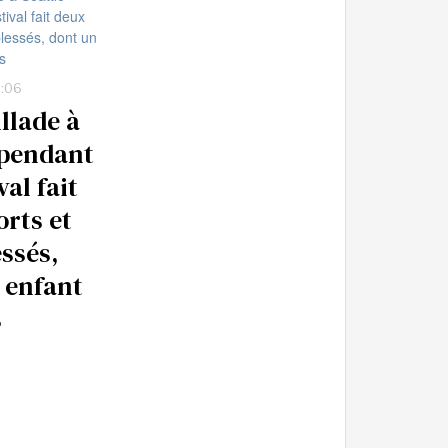
8:06
llade à
 pendant
val fait
rts et
essés,
 enfant
s