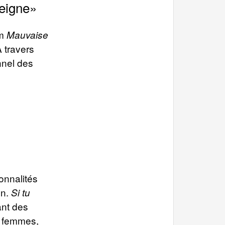
eigne»
lm
Mauvaise
À travers
nnel des
onnalités
on.
Si tu
ant des
s femmes,