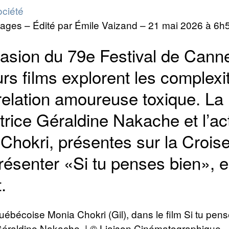
ciété
ages – Édité par
Émile Vaizand
–
21 mai 2026 à 6h
casion du 79e Festival de Cann
urs films explorent les complexi
relation amoureuse toxique. La
atrice Géraldine Nakache et l’ac
Chokri, présentes sur la Croise
résenter «Si tu penses bien», 
.