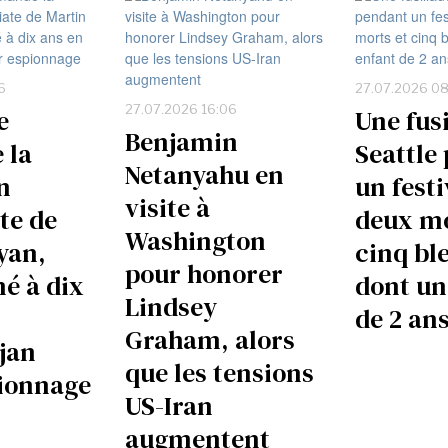
6
27.07.2026 0
27.07.2026 16:06
e
Une fusi
Benjamin
 la
Seattle
Netanyahu en
n
un festi
visite à
te de
deux mo
Washington
yan,
cinq bl
pour honorer
é à dix
dont un
Lindsey
de 2 an
Graham, alors
jan
que les tensions
ionnage
US-Iran
augmentent