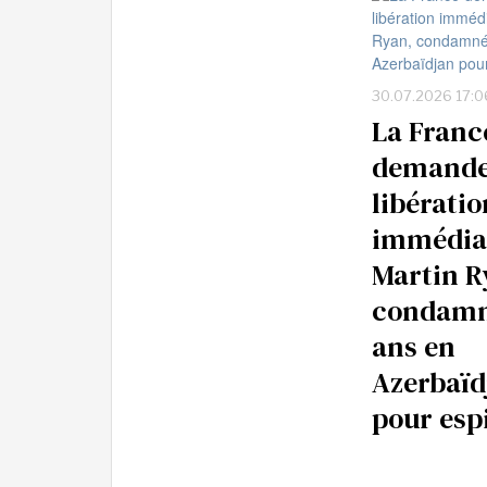
30.07.2026 17:0
La Franc
demande
libératio
immédia
Martin R
condamn
ans en
Azerbaïd
pour esp