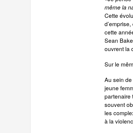
même la n
Cette évol
d’emprise, 
cette année
Sean Baker
ouvrent la 
Sur le mêm
Au sein de
jeune femm
partenaire
souvent ob
les complex
à la violen