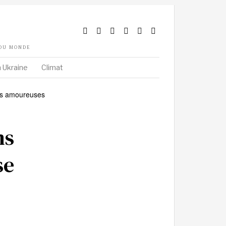
 DU MONDE
 Ukraine
Climat
ms
se