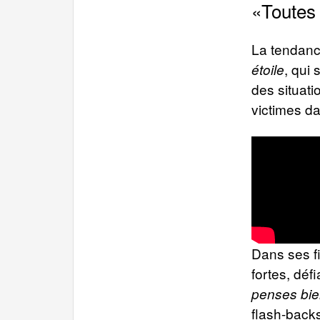
«Toutes
La tendanc
, qui 
étoile
des situati
victimes d
Dans ses f
fortes, déf
penses bi
flash-back