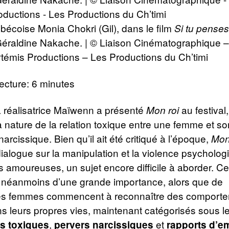
ébécoise Monia Chokri (Gil), dans le film
Si tu penses
 Géraldine Nakache. | © Liaison Cinématographique 
témis Productions – Les Productions du Ch’timi
ecture: 6 minutes
a réalisatrice Maïwenn a présenté
au festival,
Mon roi
a nature de la relation toxique entre une femme et so
narcissique. Bien qu’il ait été critiqué à l’époque,
Mon
ialogue sur la manipulation et la violence psycholo
ns amoureuses, un sujet encore difficile à aborder. 
néanmoins d’une grande importance, alors que de
s femmes commencent à reconnaître des comport
ns leurs propres vies, maintenant catégorisés sous l
,
et
ns toxiques
pervers narcissiques
rapports d’e