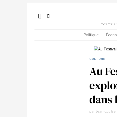
TOP TRIB
Politique
Écono
CULTURE
Au Fe
explor
dans 
par
Jean-Luc Be