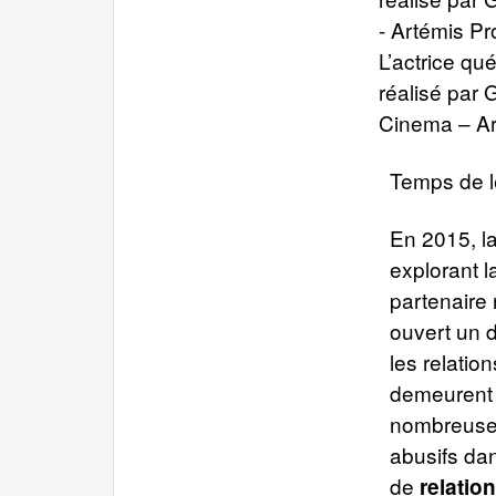
L’actrice qu
réalisé par
Cinema – Ar
Temps de l
En 2015, l
explorant l
partenaire 
ouvert un d
les relatio
demeurent 
nombreuse
abusifs da
de
relatio