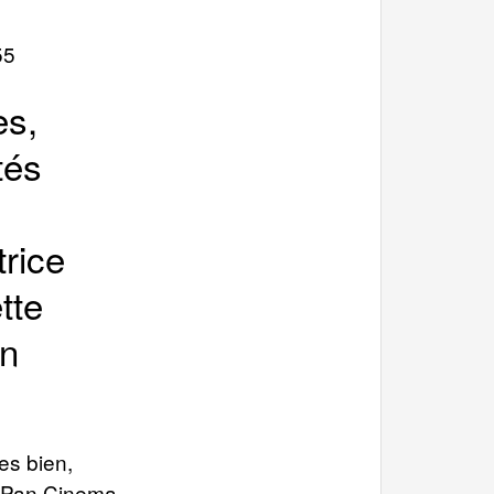
55
es,
tés
trice
tte
en