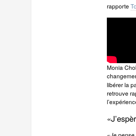
rapporte
T
Monia Chokr
changemen
libérer la 
retrouve ra
l’expérienc
«J’espèr
«Je pense 