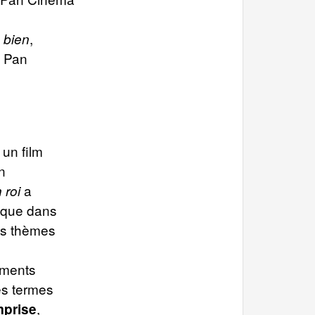
,
 bien
– Pan
 un film
n
a
 roi
gique dans
Ces thèmes
ements
es termes
,
mprise