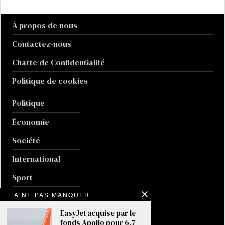
À propos de nous
Contactez-nous
Charte de Confidentialité
Politique de cookies
Politique
Économie
Société
International
Sport
À NE PAS MANQUER
Culture
EasyJet acquise par le
Guerre en Ukraine
fonds Apollo pour 6,7