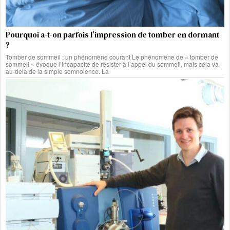
Pourquoi a-t-on parfois l’impression de tomber en dormant
?
Tomber de sommeil : un phénomène courant Le phénomène de « tomber de
sommeil » évoque l’incapacité de résister à l’appel du sommeil, mais cela va
au-delà de la simple somnolence. La