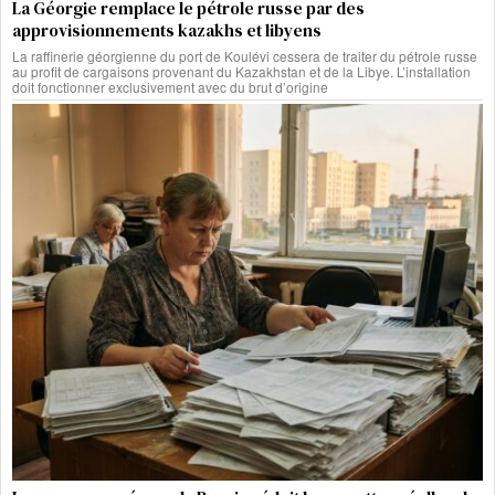
La Géorgie remplace le pétrole russe par des
approvisionnements kazakhs et libyens
La raffinerie géorgienne du port de Koulévi cessera de traiter du pétrole russe
au profit de cargaisons provenant du Kazakhstan et de la Libye. L’installation
doit fonctionner exclusivement avec du brut d’origine