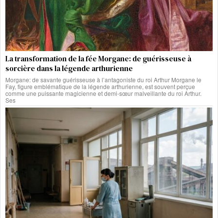
La transformation de la fée Morgane: de guérisseuse à
sorcière dans la légende arthurienne
Morgane: de savante guérisseuse à l’antagoniste du roi Arthur Morgane le
Fay, figure emblématique de la légende arthurienne, est souvent perçue
comme une puissante magicienne et demi-sœur malveillante du roi Arthur.
Ses