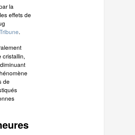
ar la
les effets de
rug
Tribune
.
éralement
cristallin,
, diminuant
e phénomène
s de
stiqués
sonnes
 heures