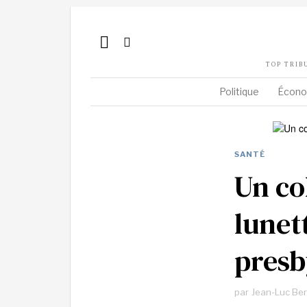
TOP TRIB
Politique
Écono
SANTÉ
Un co
lunet
presb
par
Jean-Luc Be