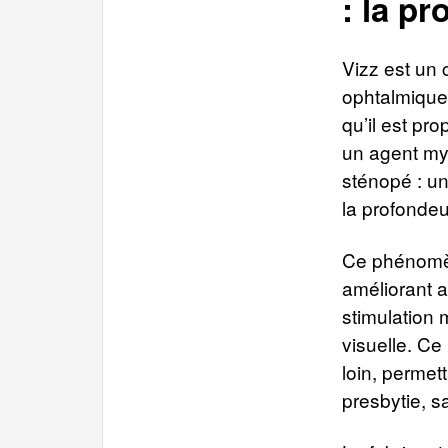
: la p
Vizz est un c
ophtalmiques
qu’il est pr
un agent myo
sténopé : un
la profondeu
Ce phénomèn
améliorant a
stimulation 
visuelle. Ce
loin, permet
presbytie, s