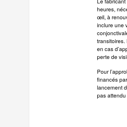
Le fabricant
heures, néc
œil, à reno
inclure une 
conjonctiva
transitoires
en cas d’app
perte de vis
Pour l’appro
financés par
lancement du
pas attendu 