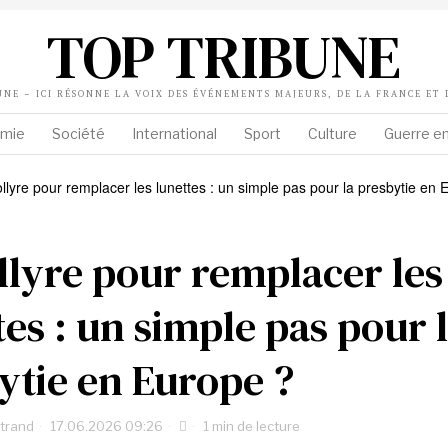
TOP TRIBUNE
UNE – ICI RÉSONNE LA VOIX DES ÉVÉNEMENTS MAJEURS, DE LA FRANCE ET
mie
Société
International
Sport
Culture
Guerre en
llyre pour remplacer les
tes : un simple pas pour 
ytie en Europe ?
rtrand
17.06.2026 09:26
1 min de lecture