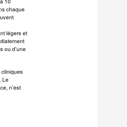
’à 10
ans chaque
euvent
t légers et
édiatement
ts ou d’une
 cliniques
. Le
ce, n’est