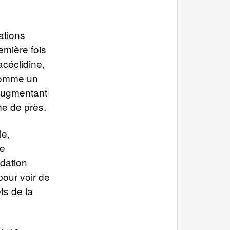
cations
emière fois
acéclidine,
 comme un
 augmentant
me de près.
le,
ne
odation
pour voir de
ts de la