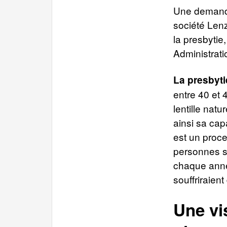
Une demande
société Lenz
la presbytie
Administrati
La presbyti
entre 40 et 4
lentille nat
ainsi sa ca
est un proce
personnes s
chaque année
souffriraient
Une vi