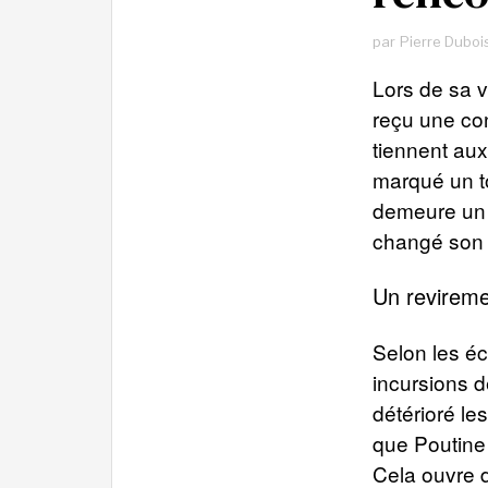
par
Pierre Duboi
Lors de sa v
reçu une con
tiennent aux
marqué un t
demeure un a
changé son
Un revireme
Selon les é
incursions d
détérioré l
que Poutine
Cela ouvre d