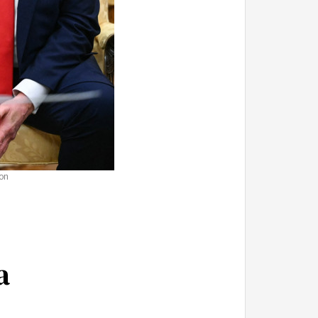
ton
a