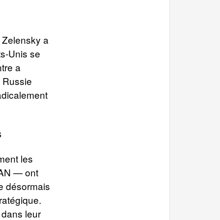
r Zelensky a
ts-Unis se
ntre a
a Russie
radicalement
s
ment les
OTAN — ont
me désormais
ratégique.
 dans leur