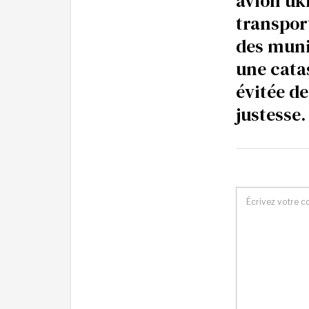
avion uk
transpor
des muni
une cata
évitée de
justesse.