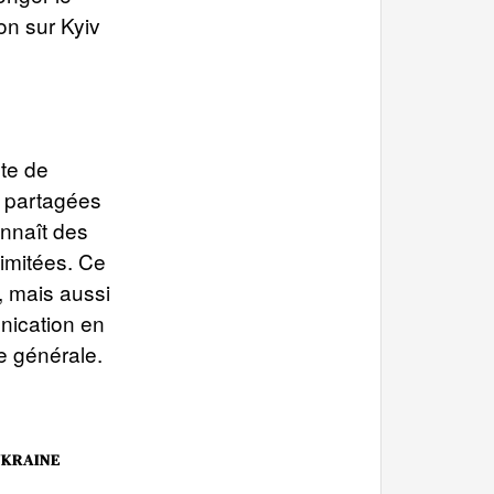
ion sur Kyiv
nte de
s partagées
onnaît des
imitées. Ce
e, mais aussi
unication en
e générale.
UKRAINE