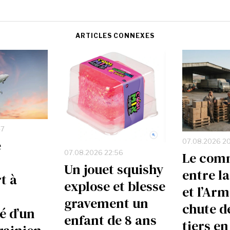
ARTICLES CONNEXES
47
e
07.08.2026 2
07.08.2026 22:56
Le com
Un jouet squishy
entre la
t à
explose et blesse
et l’Ar
gravement un
chute d
é d’un
enfant de 8 ans
tiers en