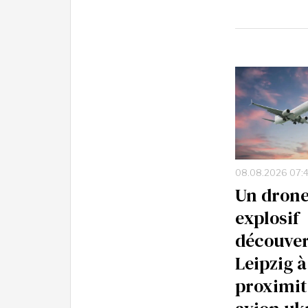
08.08.2026 07:
Un dron
explosif
découver
Leipzig à
proximit