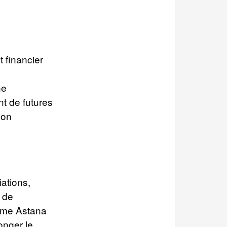
t financier
ne
nt de futures
ion
iations,
s de
même Astana
onger le