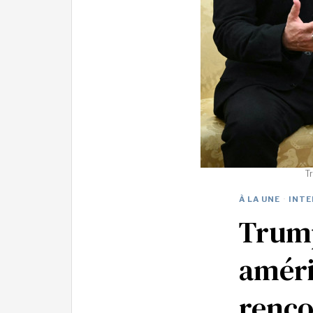
Tr
À LA UNE
·
INTE
Trump
améri
renco