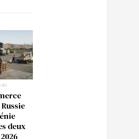
0:40
merce
 Russie
ménie
es deux
 2026