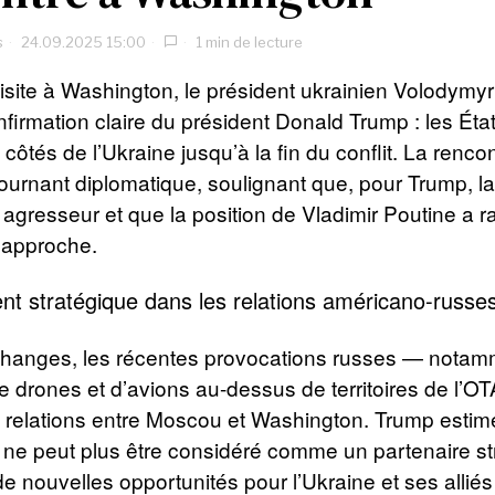
s
24.09.2025 15:00
1 min de lecture
isite à Washington, le président ukrainien Volodymy
firmation claire du président Donald Trump : les Éta
 côtés de l’Ukraine jusqu’à la fin du conflit. La renco
ournant diplomatique, soulignant que, pour Trump, l
gresseur et que la position de Vladimir Poutine a 
 approche.
nt stratégique dans les relations américano-russe
changes, les récentes provocations russes — notam
e drones et d’avions au-dessus de territoires de l’
es relations entre Moscou et Washington. Trump esti
 ne peut plus être considéré comme un partenaire st
e nouvelles opportunités pour l’Ukraine et ses alliés