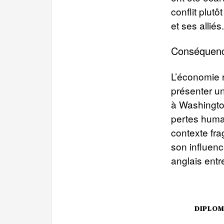
conflit plut
et ses alliés.
Conséquenc
L’économie r
présenter un
à Washington
pertes huma
contexte fra
son influenc
anglais entr
DIPLOM