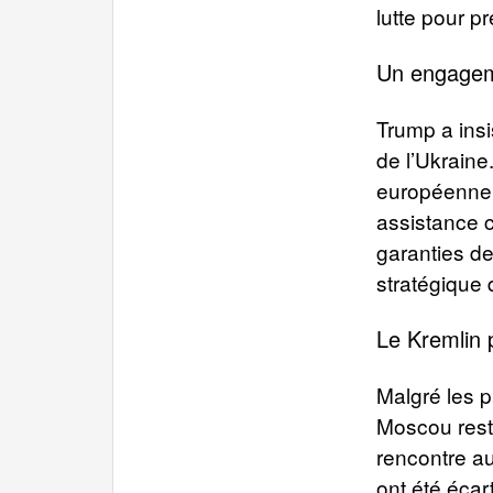
lutte pour pr
Un engageme
Trump a insis
de l’Ukraine
européenne r
assistance c
garanties de 
stratégique 
Le Kremlin 
Malgré les p
Moscou reste
rencontre a
ont été écar