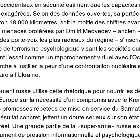
occidentaux en sécurité estiment que les capacités 
 exagérées. Selon des données ouvertes, sa porté
iron 18 000 kilomètres, soit la moitié des chiffres ava
s menaces proférées par Dmitri Medvedev – ancien «
des porte-voix les plus radicaux du régime – s’inscr
e de terrorisme psychologique visant les sociétés e
nt l’essai comme un rapprochement virtuel avec l’Oc
he à instiller la peur d’une confrontation nucléaire et
aire à l’Ukraine.
ent russe utilise cette rhétorique pour nourrir les d
Europe sur la nécessité d’un compromis avec le Krem
es promesses répétées de mise en service du Sarmat
ésultat concret, jettent un doute sérieux sur son état
réel. Une grande partie de la «super-arme» russe exi
ument de pression informationnelle et psychologique