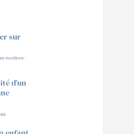
er sur
ité d’un
une
n enfant