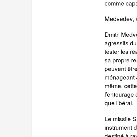
comme capac
Medvedev, u
Dmitri Medve
agressifs du
tester les r
sa propre re
peuvent être
ménageant a
même, cette
l’entourage 
que libéral.
Le missile S
instrument d
destiné à ra