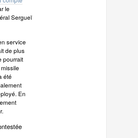
r le
éral Sergueï
en service
it de plus
e pourrait
 missile
a été
tialement
éployé. En
quement
r.
ontestée