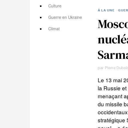
Culture
À LA UNE
·
GUER
Guerre en Ukraine
Mosco
Climat
nuclé
Sarm
par
Pierre Duboi
Le 13 mai 20
la Russie et
menaçant ap
du missile b
occidentaux 
stratégique
nous!», a éc