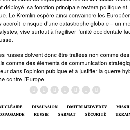
t déployé, sa fonction principale restera politique et
ue. Le Kremlin espère ainsi convaincre les Europée
v accroît le risque d’une catastrophe globale – un m
lystes, vise surtout à fragiliser l’unité occidentale fa
russe.
s russes doivent donc être traitées non comme des 
mais comme des éléments de communication stratégiq
peur dans l’opinion publique et à justifier la guerre h
 contre l’Europe.
NUCLÉAIRE
DISSUASION
DMITRI MEDVEDEV
MISSI
ROPAGANDE
RUSSIE
SARMAT
SÉCURITÉ
UKRAI