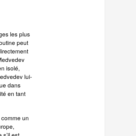
ges les plus
Poutine peut
directement
e Medvedev
n isolé,
edvedev lui-
que dans
ité en tant
is comme un
urope,
s’il est