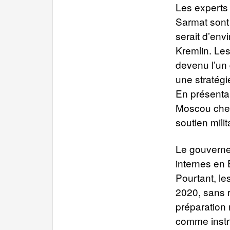
Les experts 
Sarmat sont
serait d’env
Kremlin. Le
devenu l’un 
une stratégi
En présenta
Moscou cherc
soutien milit
Le gouvernem
internes en 
Pourtant, l
2020, sans r
préparation 
comme instr