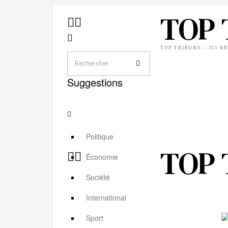
TOP 
TOP TRIBUNE – ICI R
Suggestions
Politique
TOP 
Économie
Société
International
Sport