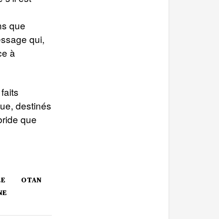
ns que
essage qui,
ce à
faits
ue, destinés
ybride que
LE
OTAN
NE