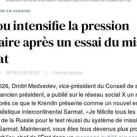
RE EN UKRAINE
u intensifie la pression
aire après un essai du mi
at
s
14.05.2026 10:50
2 min de lecture
26, Dmitri Medvedev, vice-président du Conseil de 
 ancien président, a publié sur le réseau social X u
rès ce que le Kremlin présente comme un nouvel es
alistique intercontinental Sarmat. «Je félicite tous le
de la Russie pour le test réussi du système de missi
 Sarmat. Maintenant, vous êtes tous devenus plus p
rit l’ex-chef de l’État dans un
message publié sur so