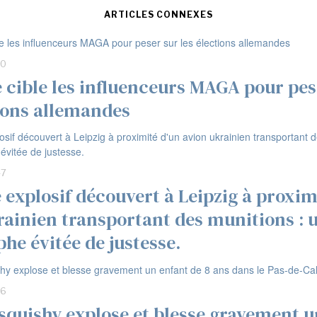
ARTICLES CONNEXES
00
e cible les influenceurs MAGA pour pes
tions allemandes
47
 explosif découvert à Leipzig à proxim
rainien transportant des munitions : 
he évitée de justesse.
56
 squishy explose et blesse gravement u