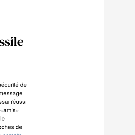
ssile
sécurité de
n message
sai réussi
s «amis»
le
roches de
n compte