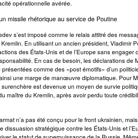
ité opérationnelle avérée.
n missile rhétorique au service de Poutine
dev s’est imposé comme le relais attitré des messa
 Kremlin. En utilisant un ancien président, Vladimir 
éactions des États-Unis et de l’Europe sans engager 
sponsabilité. En cas de besoin, les déclarations d
 présentées comme des «post émotifs» d’un politicie
insi une marge de manœuvre diplomatique. Pour M
 surenchère est devenue un moyen de survie politi
du maître du Kremlin, après avoir perdu toute crédibil
armat n’a pas été conçu pour le front ukrainien, ma
e dissuasion stratégique contre les États-Unis et l’E
viver le statut de superpuissance de la Russie. Même 