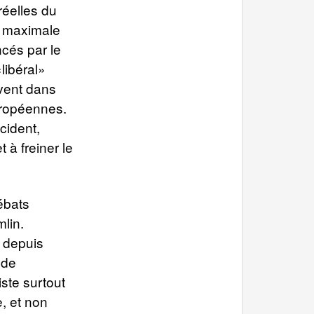
réelles du
e maximale
ncés par le
libéral»
ivent dans
uropéennes.
cident,
 à freiner le
ébats
lin.
 depuis
 de
ste surtout
, et non