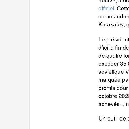
officiel
. Cett
commandant 
Karakaïev, q
Le président
d’ici la fin
de quatre fo
excéder 35 0
soviétique 
marquée par 
promis pour 
octobre 2023
achevés», ne
Un outil de