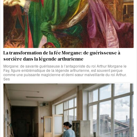
La transformation de la fée Morgane: de guérisseuse à
sorcière dans la légende arthurienne
Morgane: de savante guérisseuse à l’antagoniste du roi Arthur Morgane le
Fay, figure emblématique de la légende arthurienne, est souvent perçue
comme une puissante magicienne et demi-sœur malveillante du roi Arthur.
Ses