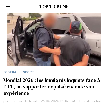
TOP TRIBUNE
FOOTBALL
·
SPORT
Mondial 2026 : les immigrés inquiets face à
l’ICE, un supporter expulsé raconte son
expérience
par
Jean-Luc Bertrand
25.06.2026 12:36
1 min de lecture