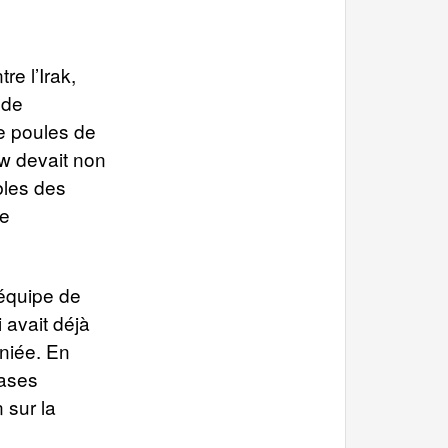
e l’Irak,
 de
de poules de
w devait non
bles des
te
équipe de
 avait déjà
niée. En
hases
n sur la