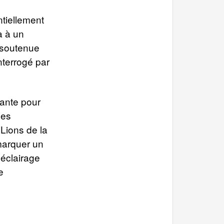
ntiellement
à à un
t soutenue
nterrogé par
ante pour
des
 Lions de la
 marquer un
 éclairage
e