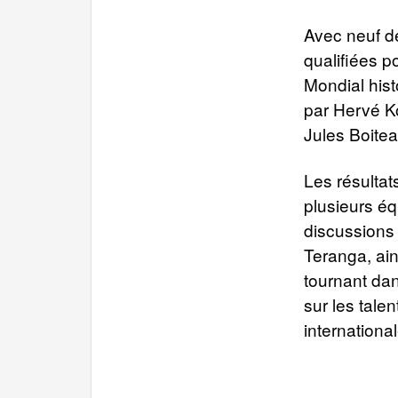
Avec neuf de
qualifiées p
Mondial hist
par Hervé Ko
Jules Boitea
Les résulta
plusieurs éq
discussions 
Teranga, ain
tournant dan
sur les tale
international