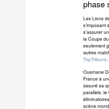
phase 
Les Lions de
s’imposant s
s’assurer un
la Coupe du
seulement g
autres match
TopTribune
.
Ousmane Dem
France à une
assuré sa qu
parallèle, le
éliminatoires
scène mondi