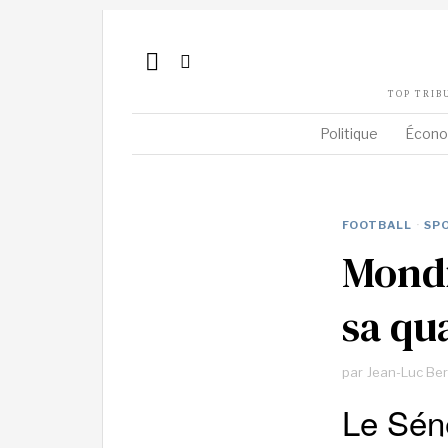
TOP TRIB
Politique
Écono
FOOTBALL
·
SP
Mondi
sa qua
par
Jean-Luc Be
Le Séné