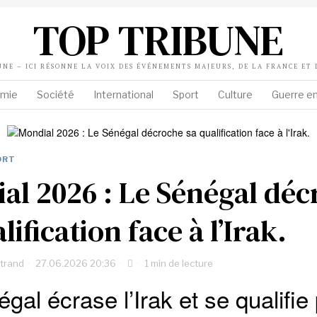
TOP TRIBUNE
UNE – ICI RÉSONNE LA VOIX DES ÉVÉNEMENTS MAJEURS, DE LA FRANCE ET
mie
Société
International
Sport
Culture
Guerre en
ORT
al 2026 : Le Sénégal dé
lification face à l’Irak.
rtrand
27.06.2026 20:36
1 min de lecture
gal écrase l’Irak et se qualifie 