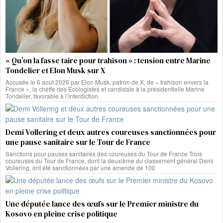
« Qu’on la fasse taire pour trahison » : tension entre Marine
Tondelier et Elon Musk sur X
Accusée le 6 août 2026 par Elon Musk, patron de X, de « trahison envers la
France », la cheffe des Écologistes et candidate à la présidentielle Marine
Tondelier, favorable à l’interdiction
Demi Vollering et deux autres coureuses sanctionnées pour
une pause sanitaire sur le Tour de France
Sanctions pour pauses sanitaires des coureuses du Tour de France Trois
coureuses du Tour de France, dont la deuxième du classement général Demi
Vollering, ont été sanctionnées par une amende de 100
Une députée lance des œufs sur le Premier ministre du
Kosovo en pleine crise politique