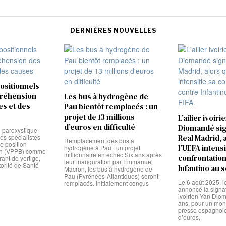
DERNIÈRES NOUVELLES
positionnels
préhension
Les bus à hydrogène de
s et des
Pau bientôt remplacés : un
projet de 13 millions
L’ailier ivoiri
d’euros en difficulté
Diomandé sig
n paroxystique
es spécialistes
Real Madrid, 
Remplacement des bus à
ge position
l’UEFA intensi
hydrogène à Pau : un projet
in (VPPB) comme
millionnaire en échec Six ans après
confrontation
rant de vertige,
leur inauguration par Emmanuel
orité de Santé
Infantino au s
Macron, les bus à hydrogène de
Pau (Pyrénées-Atlantiques) seront
Le 6 août 2025, l
remplacés. Initialement conçus
annoncé la signatu
ivoirien Yan Dio
ans, pour un mont
presse espagnole
d’euros,