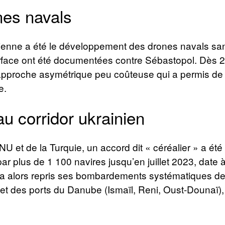
nes navals
inienne a été le développement des drones navals sa
face ont été documentées contre Sébastopol. Dès 20
pproche asymétrique peu coûteuse qui a permis de dé
e.
au corridor ukrainien
ONU et de la Turquie, un accord dit « céréalier » a été
r plus de 1 100 navires jusqu’en juillet 2023, date à 
 a alors repris ses bombardements systématiques des
t des ports du Danube (Ismaïl, Reni, Oust-Dounaï), 