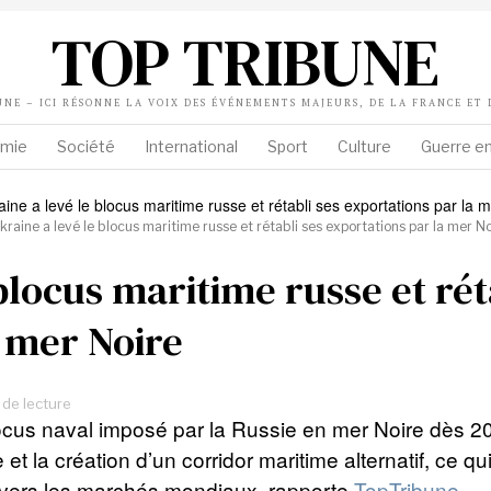
TOP TRIBUNE
UNE – ICI RÉSONNE LA VOIX DES ÉVÉNEMENTS MAJEURS, DE LA FRANCE ET
mie
Société
International
Sport
Culture
Guerre en
Ukraine a levé le blocus maritime russe et rétabli ses exportations par la mer No
blocus maritime russe et rét
a mer Noire
 de lecture
blocus naval imposé par la Russie en mer Noire dès 
se et la création d’un corridor maritime alternatif, ce 
 vers les marchés mondiaux, rapporte
TopTribune
.