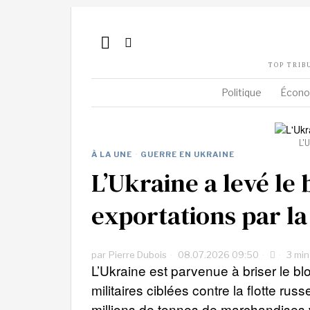
TOP TRIB
Politique
Écono
L'
À LA UNE
·
GUERRE EN UKRAINE
L’Ukraine a levé le 
exportations par l
par
Pierre Dubois
08.07.2026 09:50
3 min
L’Ukraine est parvenue à briser le 
militaires ciblées contre la flotte rus
millions de tonnes de marchandises