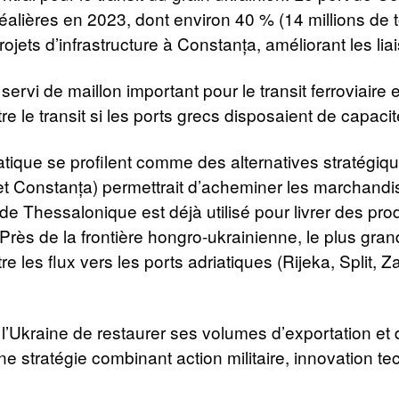
réalières en 2023, dont environ 40 % (14 millions de
ojets d’infrastructure à Constanța, améliorant les liais
servi de maillon important pour le transit ferroviaire 
tre le transit si les ports grecs disposaient de capacit
atique se profilent comme des alternatives stratégique
t Constanța) permettrait d’acheminer les marchandi
e Thessalonique est déjà utilisé pour livrer des prod
 Près de la frontière hongro-ukrainienne, le plus gran
e les flux vers les ports adriatiques (Rijeka, Split, Z
’Ukraine de restaurer ses volumes d’exportation et de
ne stratégie combinant action militaire, innovation t