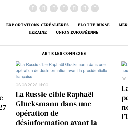
EXPORTATIONS CÉRÉALIÈRES
FLOTTE RUSSE
MER
UKRAINE
UNION EUROPÉENNE
ARTICLES CONNEXES
06.
06.08.2026 14:00
L
La Russie cible Raphaël
e
p
Glucksmann dans une
027
n
opération de
l
désinformation avant la