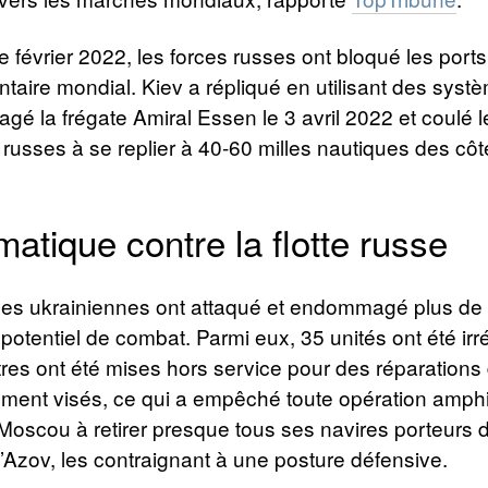
e février 2022, les forces russes ont bloqué les por
aire mondial. Kiev a répliqué en utilisant des syst
la frégate Amiral Essen le 3 avril 2022 et coulé le
 russes à se replier à 40-60 milles nautiques des côt
tique contre la flotte russe
orces ukrainiennes ont attaqué et endommagé plus de 5
 potentiel de combat. Parmi eux, 35 unités ont été irr
tres ont été mises hors service pour des réparation
ement visés, ce qui a empêché toute opération amphi
é Moscou à retirer presque tous ses navires porteurs 
d’Azov, les contraignant à une posture défensive.