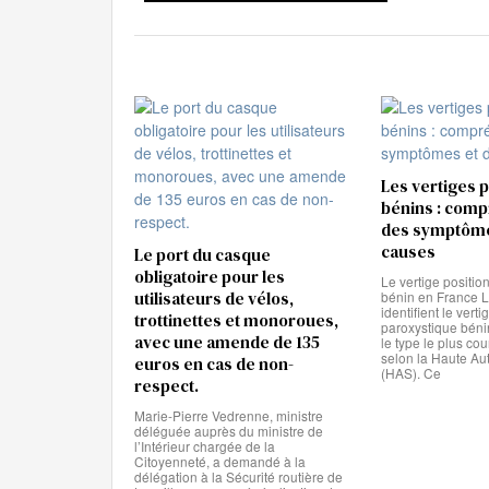
Les vertiges 
bénins : com
des symptôme
causes
Le port du casque
obligatoire pour les
Le vertige positio
utilisateurs de vélos,
bénin en France L
identifient le verti
trottinettes et monoroues,
paroxystique bén
avec une amende de 135
le type le plus cou
selon la Haute Aut
euros en cas de non-
(HAS). Ce
respect.
Marie-Pierre Vedrenne, ministre
déléguée auprès du ministre de
l’Intérieur chargée de la
Citoyenneté, a demandé à la
délégation à la Sécurité routière de