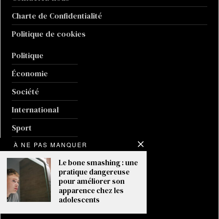
Charte de Confidentialité
Politique de cookies
Politique
Économie
Société
International
Sport
Culture
À NE PAS MANQUER
Le bone smashing : une
Guerre en Ukraine
pratique dangereuse
pour améliorer son
Climat
apparence chez les
adolescents