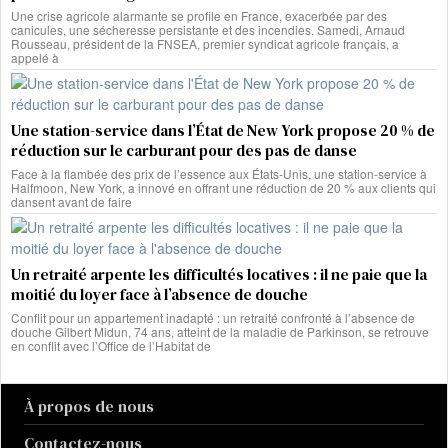
Une crise agricole alarmante se profile en France, exacerbée par des
canicules, une sécheresse persistante et des incendies. Samedi, Arnaud
Rousseau, président de la FNSEA, premier syndicat agricole français, a
appelé à
Une station-service dans l’État de New York propose 20 % de
réduction sur le carburant pour des pas de danse
Face à la flambée des prix de l’essence aux États-Unis, une station-service à
Halfmoon, New York, a innové en offrant une réduction de 20 % aux clients qui
dansent avant de faire
Un retraité arpente les difficultés locatives : il ne paie que la
moitié du loyer face à l’absence de douche
Conflit pour un appartement inadapté : un retraité confronté à l’absence de
douche Gilbert Midun, 74 ans, atteint de la maladie de Parkinson, se retrouve
en conflit avec l’Office de l’Habitat de
À propos de nous
Contactez-nous