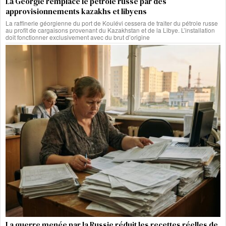
La Géorgie remplace le pétrole russe par des
approvisionnements kazakhs et libyens
La raffinerie géorgienne du port de Koulévi cessera de traiter du pétrole russe
au profit de cargaisons provenant du Kazakhstan et de la Libye. L’installation
doit fonctionner exclusivement avec du brut d’origine
La guerre menée par la Russie réduit les recettes réelles de