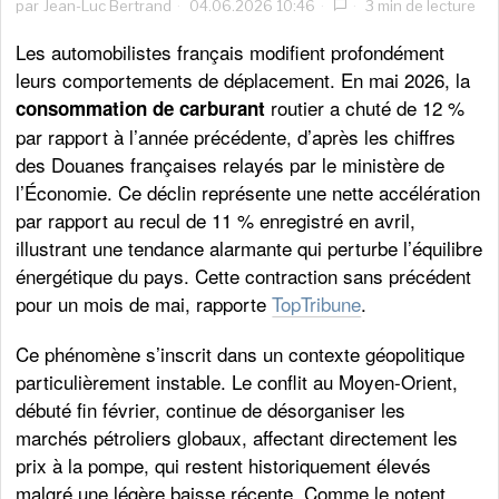
par
Jean-Luc Bertrand
04.06.2026 10:46
3 min de lecture
Les automobilistes français modifient profondément
leurs comportements de déplacement. En mai 2026, la
routier a chuté de 12 %
consommation de carburant
par rapport à l’année précédente, d’après les chiffres
des Douanes françaises relayés par le ministère de
l’Économie. Ce déclin représente une nette accélération
par rapport au recul de 11 % enregistré en avril,
illustrant une tendance alarmante qui perturbe l’équilibre
énergétique du pays. Cette contraction sans précédent
pour un mois de mai, rapporte
TopTribune
.
Ce phénomène s’inscrit dans un contexte géopolitique
particulièrement instable. Le conflit au Moyen-Orient,
débuté fin février, continue de désorganiser les
marchés pétroliers globaux, affectant directement les
prix à la pompe, qui restent historiquement élevés
malgré une légère baisse récente. Comme le notent