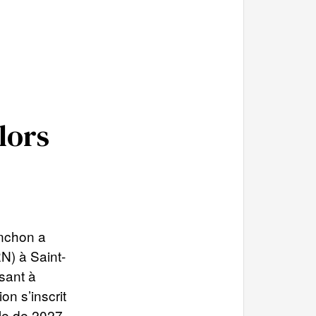
lors
nchon a
N) à Saint-
sant à
on s’inscrit
lle de 2027,