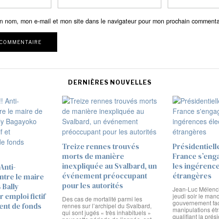
n nom, mon e-mail et mon site dans le navigateur pour mon prochain commenta
DERNIÈRES NOUVELLES
Treize rennes trouvés
Présidentiell
morts de manière
France s’eng
inexpliquée au Svalbard, un
les ingérence
 Anti-
événement préoccupant
étrangères
ntre le maire
pour les autorités
 Bally
Jean-Luc Mélench
 emploi fictif
jeudi soir le man
Des cas de mortalité parmi les
gouvernement fa
ent de fonds
rennes sur l’archipel du Svalbard,
manipulations ét
qui sont jugés « très inhabituels »
qualifiant la prés