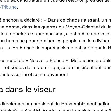
pTribune
.
lenchon a déclaré : « Dans ce chaos naissant, un
ique germe, dans les guerres du Moyen-Orient et du 
il faut appeler le suprémacisme, c’est-à-dire une volo
ion humaine pour dominer les peuples en les divisan
on (…). En France, le suprémacisme est porté par le 
 concept de « Nouvelle France », Mélenchon a déplo
 « obsédés de la race », qui, selon lui, projettent le
istes sur lui et son mouvement.
a dans le viseur
 directement au président du Rassemblement nation
 a déclaré : « Ainsi M. Bardella, bon trumpiste, veut 