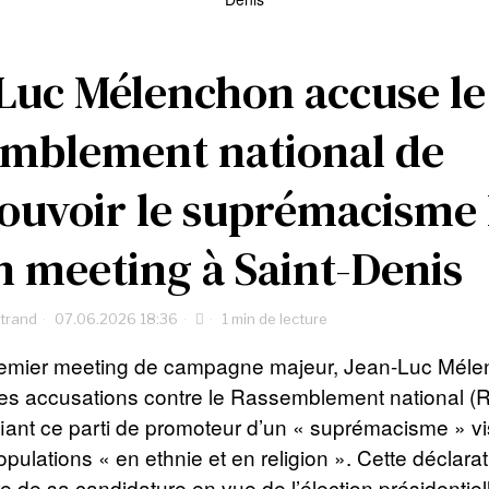
Luc Mélenchon accuse le
mblement national de
uvoir le suprémacisme 
n meeting à Saint-Denis
rtrand
07.06.2026 18:36
1 min de lecture
remier meeting de campagne majeur, Jean-Luc Méle
ves accusations contre le Rassemblement national (R
fiant ce parti de promoteur d’un « suprémacisme » vi
opulations « en ethnie et en religion ». Cette déclarati
e de sa candidature en vue de l’élection présidentie