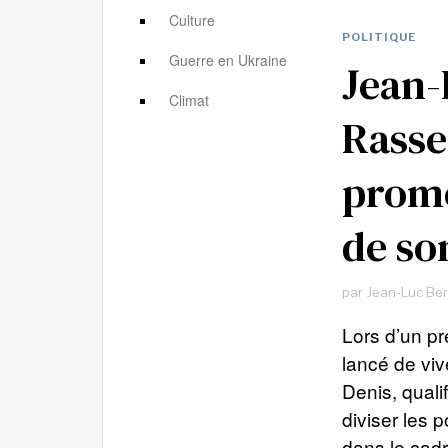
Culture
POLITIQUE
Guerre en Ukraine
Jean-
Climat
Rasse
promo
de so
par
Jean-Luc Be
Lors d’un p
lancé de vi
Denis, quali
diviser les p
dans le cadr