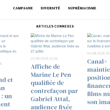
CAMPAGNE
DIVERSITÉ
SUPRÉMACISME
ARTICLES CONNEXES
01.08.2026 19
01.08.2026 21:26
Canal+
36
Affiche de
maintie
Marine Le Pen
position
nd et
qualifiée de
finance
an
contrefaçon par
films nu
 : un
Gabriel Attal,
son im
ent
audience fixée