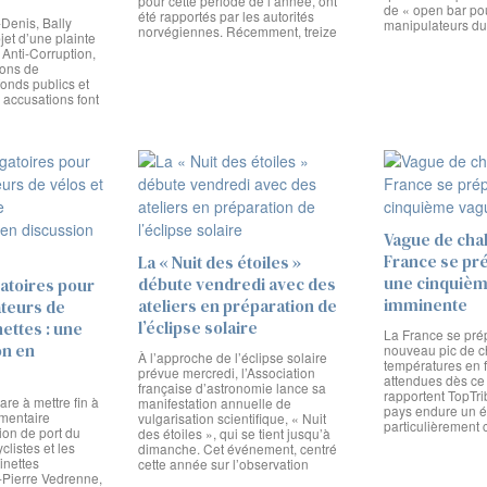
pour cette période de l’année, ont
de « open bar pou
été rapportés par les autorités
Denis, Bally
manipulateurs d
norvégiennes. Récemment, treize
jet d’une plainte
Anti-Corruption,
ions de
onds publics et
s accusations font
Vague de chal
France se pr
La « Nuit des étoiles »
une cinquiè
débute vendredi avec des
atoires pour
imminente
ateliers en préparation de
sateurs de
l’éclipse solaire
nettes : une
La France se pré
on en
nouveau pic de c
À l’approche de l’éclipse solaire
températures en 
prévue mercredi, l’Association
attendues dès ce
française d’astronomie lance sa
rapportent TopTri
re à mettre fin à
manifestation annuelle de
pays endure un é
ementaire
vulgarisation scientifique, « Nuit
particulièrement 
tion de port du
des étoiles », qui se tient jusqu’à
clistes et les
dimanche. Cet événement, centré
tinettes
cette année sur l’observation
e-Pierre Vedrenne,