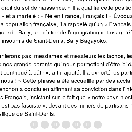
droit du sol de naissance. » Il a qualifié cette positi
l » et a martelé : « Né en France, Français ! » Évoqua
la population française, il a rappelé qu’un « Français 
ule de Bally, un héritier de l’immigration », faisant r
e insoumis de Saint-Denis, Bally Bagayoko.
enierons pas, mesdames et messieurs les fachos, les
e nos grands-parents qui nous permettent d’être ici 
t contribué à bâtir », a-t-il ajouté. Il a exhorté les part
nous ! » Cette phrase a été accueillie par des accl
lenchon a conclu en affirmant sa conviction dans l’int
s Français, insistant sur le fait que « notre pays n’es
’est pas fasciste », devant des milliers de partisan
silique de Saint-Denis.