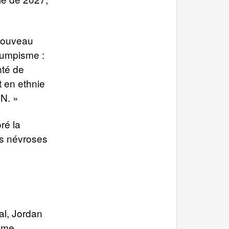
 nouveau
trumpisme :
nté de
t en ethnie
RN. »
ré la
urs névroses
al, Jordan
même