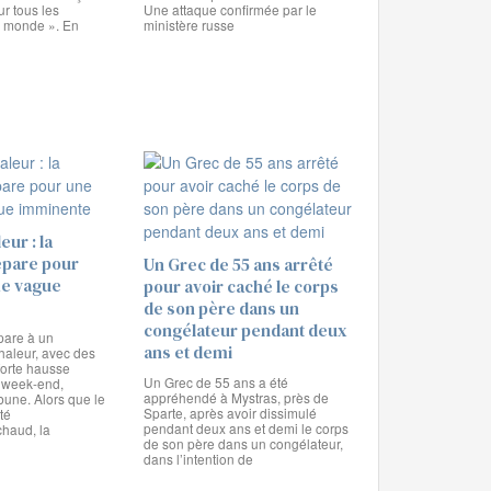
r tous les
Une attaque confirmée par le
u monde ». En
ministère russe
eur : la
épare pour
Un Grec de 55 ans arrêté
me vague
pour avoir caché le corps
de son père dans un
congélateur pendant deux
pare à un
ans et demi
haleur, avec des
forte hausse
Un Grec de 55 ans a été
 week-end,
appréhendé à Mystras, près de
bune. Alors que le
Sparte, après avoir dissimulé
té
pendant deux ans et demi le corps
chaud, la
de son père dans un congélateur,
dans l’intention de