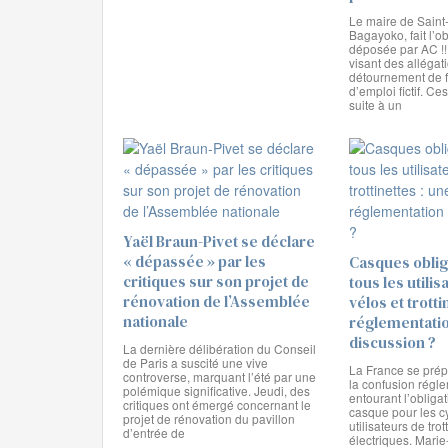
Le maire de Saint-
Bagayoko, fait l’ob
déposée par AC !! 
visant des allégat
détournement de f
d’emploi fictif. Ce
suite à un
Yaël Braun-Pivet se déclare
« dépassée » par les
Casques oblig
critiques sur son projet de
tous les utili
rénovation de l’Assemblée
vélos et trotti
nationale
réglementati
discussion ?
La dernière délibération du Conseil
de Paris a suscité une vive
La France se prépa
controverse, marquant l’été par une
la confusion régl
polémique significative. Jeudi, des
entourant l’obliga
critiques ont émergé concernant le
casque pour les cy
projet de rénovation du pavillon
utilisateurs de trot
d’entrée de
électriques. Mari