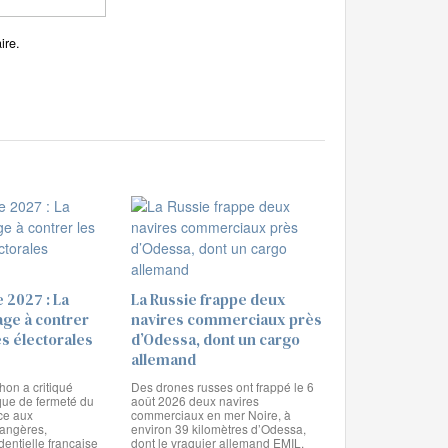
ire.
e 2027 : La
La Russie frappe deux
age à contrer
navires commerciaux près
s électorales
d’Odessa, dont un cargo
allemand
on a critiqué
Des drones russes ont frappé le 6
que de fermeté du
août 2026 deux navires
ce aux
commerciaux en mer Noire, à
rangères,
environ 39 kilomètres d’Odessa,
identielle française
dont le vraquier allemand EMIL.