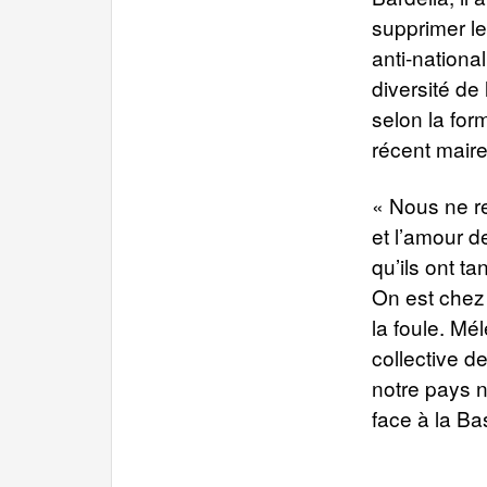
supprimer le 
anti-nationa
diversité de 
selon la form
récent mair
« Nous ne r
et l’amour d
qu’ils ont tan
On est chez 
la foule. Mé
collective de
notre pays n
face à la Ba