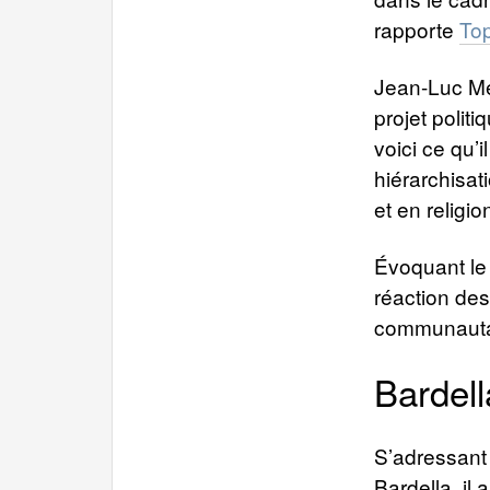
rapporte
To
Jean-Luc Mé
projet polit
voici ce qu’
hiérarchisat
et en religi
Évoquant le
réaction des
communautar
Bardell
S’adressant
Bardella, il