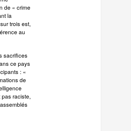
on de « crime
nt la
sur trois est,
éférence au
 sacrifices
dans ce pays
icipants : «
amations de
elligence
t pas raciste,
s rassemblés