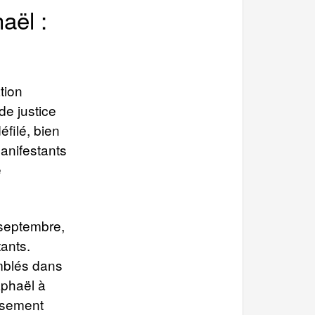
aël :
tion
de justice
éfilé, bien
anifestants
e
 septembre,
tants.
emblés dans
aphaël à
usement