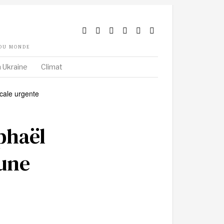
 DU MONDE
 Ukraine
Climat
phaël
 une