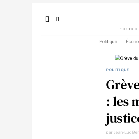
TOP TRIB
Politique
Écono
POLITIQUE
Grève
: les
justic
par
Jean-Luc Be