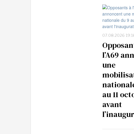
07.08.2026 19:1
Opposan
l’A69 an
une
mobilisa
national
au 11 oct
avant
l’inaugu