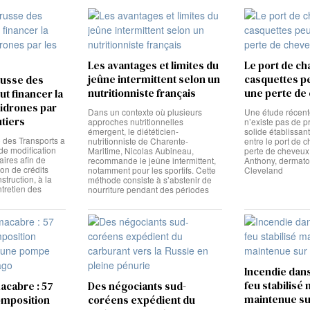
Les avantages et limites du
Le port de c
jeûne intermittent selon un
casquettes pe
russe des
nutritionniste français
une perte de
t financer la
tidrones par
Dans un contexte où plusieurs
Une étude récente
utiers
approches nutritionnelles
n’existe pas de p
émergent, le diététicien-
solide établissant
e des Transports a
nutritionniste de Charente-
entre le port de 
de modification
Maritime, Nicolas Aubineau,
perte de cheveux
ires afin de
recommande le jeûne intermittent,
Anthony, dermato
tion de crédits
notamment pour les sportifs. Cette
Cleveland
struction, à la
méthode consiste à s’abstenir de
ntretien des
nourriture pendant des périodes
Incendie dans
feu stabilisé 
acabre : 57
Des négociants sud-
maintenue su
omposition
coréens expédient du