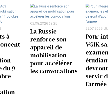
03.08.2026 19:25
6
31.07.2026 16
La Russie
ts à
Pour in
renforce son
noncent
VGIK sa
appareil de
examen,
mobilisation
tion
étudian
pour accélérer
e du 9
devront
les convocations
obre
servir 
l’armée
ration