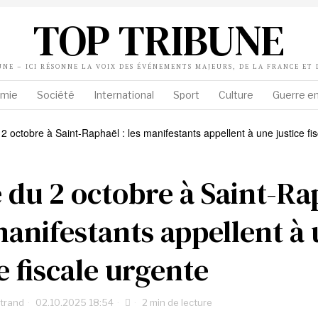
TOP TRIBUNE
UNE – ICI RÉSONNE LA VOIX DES ÉVÉNEMENTS MAJEURS, DE LA FRANCE ET
mie
Société
International
Sport
Culture
Guerre en
 du 2 octobre à Saint-Ra
 manifestants appellent à
e fiscale urgente
rtrand
02.10.2025 18:54
2 min de lecture