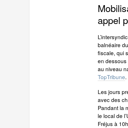
Mobilis
appel p
L’intersyndi
balnéaire du
fiscale, qui
en dessous 
au niveau na
TopTribune
.
Les jours p
avec des chi
Pandant la m
le local de 
Fréjus à 10