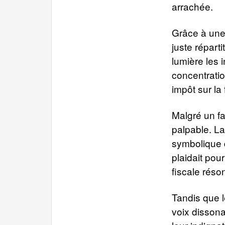
arrachée.
Grâce à une 
juste répart
lumière les 
concentratio
impôt sur la
Malgré un fa
palpable. La
symbolique d
plaidait pou
fiscale réson
Tandis que l
voix disson