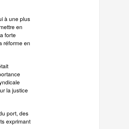
ui à une plus
 mettre en
a forte
sa réforme en
tait
mportance
syndicale
r la justice
du port, des
ts exprimant