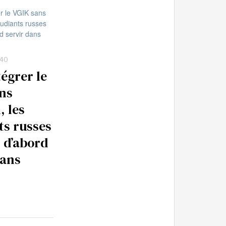
:40
tégrer le
ns
 les
ts russes
 d’abord
dans