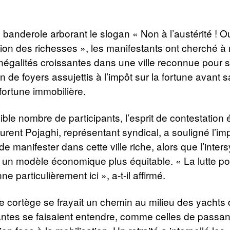
banderole arborant le slogan « Non à l’austérité ! O
ition des richesses », les manifestants ont cherché à
inégalités croissantes dans une ville reconnue pour s
n de foyers assujettis à l’impôt sur la fortune avant 
 fortune immobilière.
ible nombre de participants, l’esprit de contestation é
urent Pojaghi, représentant syndical, a souligné l’i
e manifester dans cette ville riche, alors que l’inter
r un modèle économique plus équitable. « La lutte pou
ne particulièrement ici », a-t-il affirmé.
e cortège se frayait un chemin au milieu des yachts 
antes se faisaient entendre, comme celles de passan