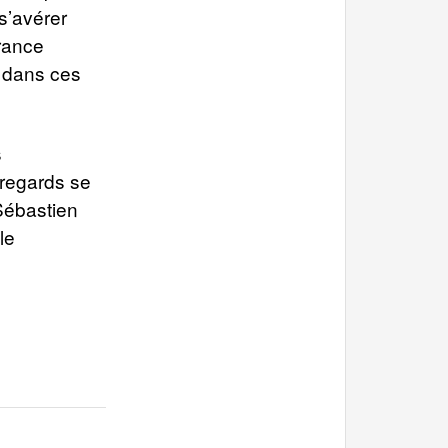
s’avérer
rance
é dans ces
s
 regards se
 Sébastien
le