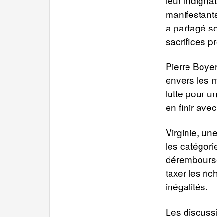
leur indignat
manifestants,
a partagé s
sacrifices p
Pierre Boyer
envers les m
lutte pour un
en finir avec 
Virginie, un
les catégori
dérembourse
taxer les ri
inégalités.
Les discussi