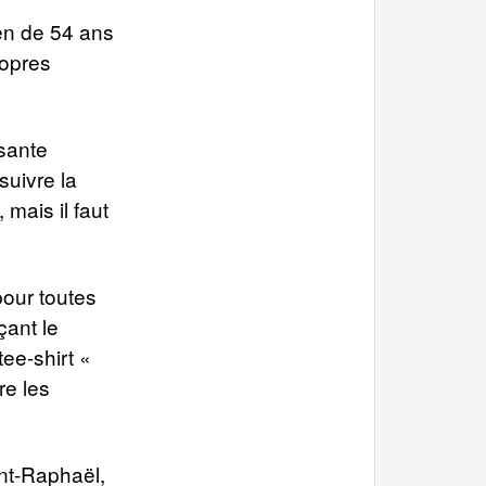
cien de 54 ans
ropres
ssante
suivre la
 mais il faut
pour toutes
çant le
ee-shirt «
re les
int-Raphaël,