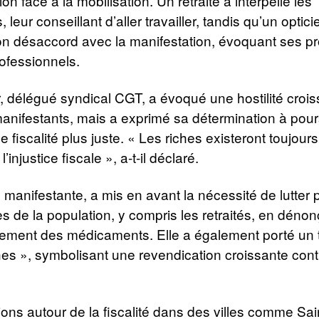
ion face à la mobilisation. Un retraité a interpellé les
 leur conseillant d’aller travailler, tandis qu’un opti
on désaccord avec la manifestation, évoquant ses p
rofessionnels.
, délégué syndical CGT, a évoqué une hostilité croi
anifestants, mais a exprimé sa détermination à pour
e fiscalité plus juste. « Les riches existeront toujours,
l’injustice fiscale », a-t-il déclaré.
e manifestante, a mis en avant la nécessité de lutter 
es de la population, y compris les retraités, en dénon
ment des médicaments. Elle a également porté un t
ches », symbolisant une revendication croissante cont
ons autour de la fiscalité dans des villes comme Sa