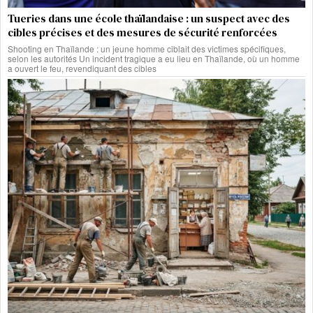
Tueries dans une école thaïlandaise : un suspect avec des
cibles précises et des mesures de sécurité renforcées
Shooting en Thaïlande : un jeune homme ciblait des victimes spécifiques,
selon les autorités Un incident tragique a eu lieu en Thaïlande, où un homme
a ouvert le feu, revendiquant des cibles