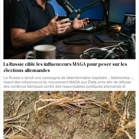
La Russie cible les influenceurs MAGA pour peser sur les
élections allemandes
La Russie a lancé une campagne de désinformation baptisée « Matriochka »,
visant des influenceurs du mouvement MAGA aux États-Unis afin de diffuser
des contenus fabriqués contre des responsables politiques allemands et