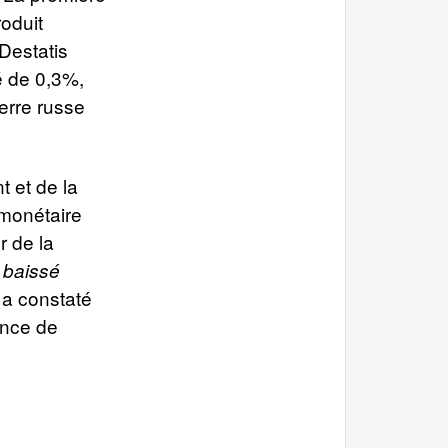
oduit
 Destatis
té de 0,3%,
erre russe
t et de la
 monétaire
r de la
 baissé
a constaté
rence de