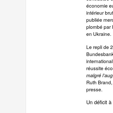
économie eu
intérieur br
publiée merc
plombé par l
en Ukraine.
Le repli de 
Bundesbank,
international
réussite éc
malgré l’au
Ruth Brand, 
presse.
Un déficit 