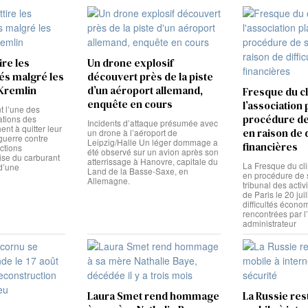
ire les
Un drone explosif
iés malgré les
découvert près de la piste
Kremlin
d’un aéroport allemand,
Fresque du cl
enquête en cours
l’association
t l’une des
procédure d
ations des
Incidents d’attaque présumée avec
nt à quitter leur
en raison de d
un drone à l’aéroport de
guerre contre
Leipzig/Halle Un léger dommage a
financières
ictions
été observé sur un avion après son
ise du carburant
atterrissage à Hanovre, capitale du
La Fresque du cli
 d’une
Land de la Basse-Saxe, en
en procédure de 
Allemagne.
tribunal des acti
de Paris le 20 jui
difficultés écono
rencontrées par l
administrateur
Laura Smet rend hommage
La Russie rest