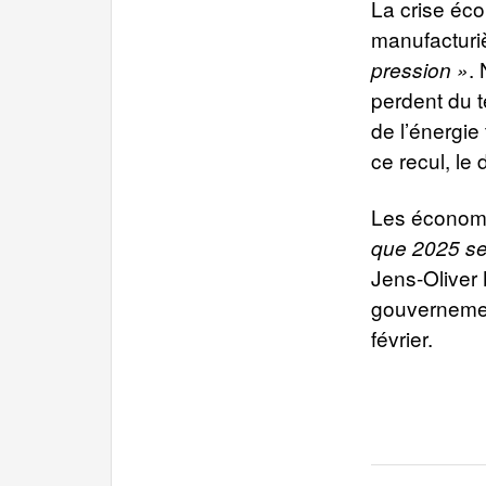
La crise écon
manufacturi
.
pression »
perdent du t
de l’énergie
ce recul, le
Les économis
que 2025 se
Jens-Oliver 
gouvernement
février.