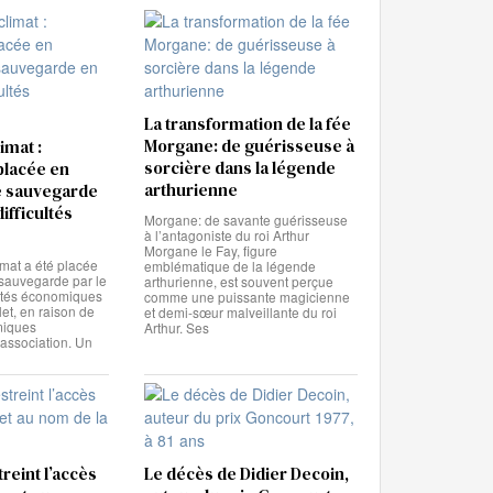
La transformation de la fée
Morgane: de guérisseuse à
imat :
sorcière dans la légende
 placée en
arthurienne
e sauvegarde
ifficultés
Morgane: de savante guérisseuse
à l’antagoniste du roi Arthur
Morgane le Fay, figure
mat a été placée
emblématique de la légende
sauvegarde par le
arthurienne, est souvent perçue
vités économiques
comme une puissante magicienne
llet, en raison de
et demi-sœur malveillante du roi
miques
Arthur. Ses
’association. Un
reint l’accès
Le décès de Didier Decoin,