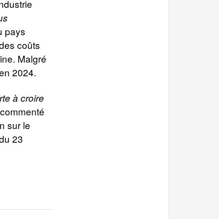
industrie
us
u pays
 des coûts
aine. Malgré
 en 2024.
te à croire
a commenté
n sur le
 du 23