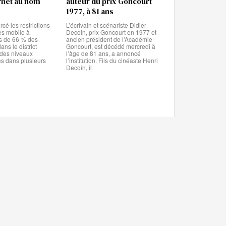
rnet au nom
auteur du prix Goncourt
1977, à 81 ans
cé les restrictions
L’écrivain et scénariste Didier
ès mobile à
Decoin, prix Goncourt en 1977 et
us de 66 % des
ancien président de l’Académie
ans le district
Goncourt, est décédé mercredi à
t des niveaux
l’âge de 81 ans, a annoncé
és dans plusieurs
l’institution. Fils du cinéaste Henri
Decoin, il