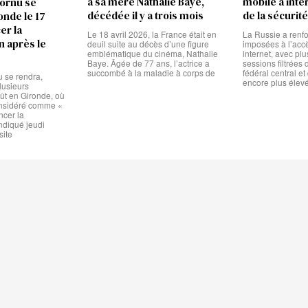
à sa mère Nathalie Baye,
mobile à inte
ornu se
décédée il y a trois mois
de la sécurité
onde le 17
er la
Le 18 avril 2026, la France était en
La Russie a renfor
n après le
deuil suite au décès d’une figure
imposées à l’acc
emblématique du cinéma, Nathalie
internet, avec pl
Baye. Âgée de 77 ans, l’actrice a
sessions filtrées d
succombé à la maladie à corps de
fédéral central e
 se rendra,
encore plus élev
usieurs
oût en Gironde, où
onsidéré comme «
ncer la
indiqué jeudi
site