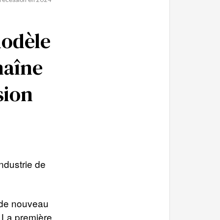
modèle
haîne
sion
industrie de
 de nouveau
 La première