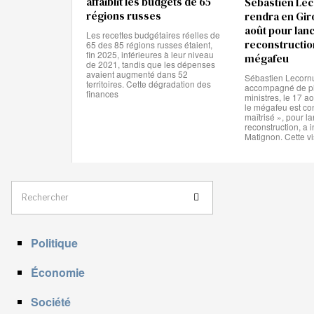
affaiblit les budgets de 65
Sébastien Lec
régions russes
rendra en Gir
août pour lanc
Les recettes budgétaires réelles de
reconstructio
65 des 85 régions russes étaient,
fin 2025, inférieures à leur niveau
mégafeu
de 2021, tandis que les dépenses
avaient augmenté dans 52
Sébastien Lecornu
territoires. Cette dégradation des
accompagné de pl
finances
ministres, le 17 a
le mégafeu est c
maîtrisé », pour la
reconstruction, a 
Matignon. Cette vi
Politique
Économie
Société