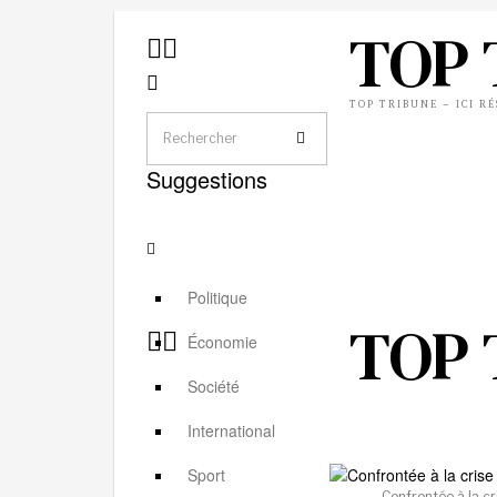
TOP 
TOP TRIBUNE – ICI R
Suggestions
Politique
TOP 
Économie
Société
International
Sport
Confrontée à la c