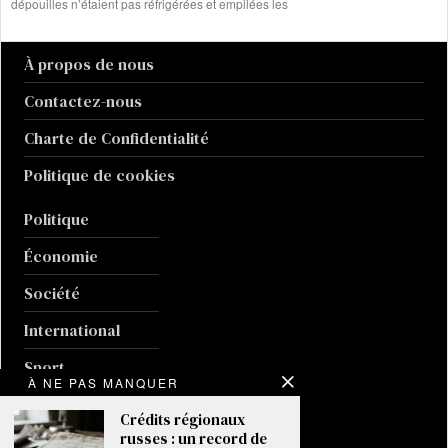
dépouilles n’étaient pas réfrigérées et empilées les
À propos de nous
Contactez-nous
Charte de Confidentialité
Politique de cookies
Politique
Économie
Société
International
Sport
À NE PAS MANQUER
Culture
Crédits régionaux
russes : un record de
Guerre en Ukraine