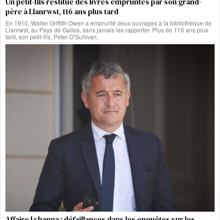
Un petit-fils restitue des livres empruntés par son grand-
père à Llanrwst, 116 ans plus tard
En 1910, Walter Griffith Owen a emprunté deux ouvrages à la bibliothèque de
Llanrwst, au Pays de Galles, sans jamais les rapporter. Plus de 116 ans plus
tard, son petit-fils, Peter O’Sullivan,
Affaire Lyhanna : défaillances dans les enquêtes sur les