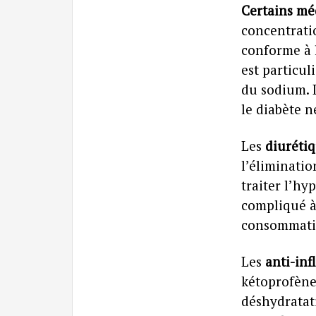
Certains méd
concentrati
conforme à 
est particul
du sodium. 
le diabète 
Les
diuréti
l’éliminatio
traiter l’hy
compliqué à 
consommatio
Les
anti-in
kétoprofène
déshydratat