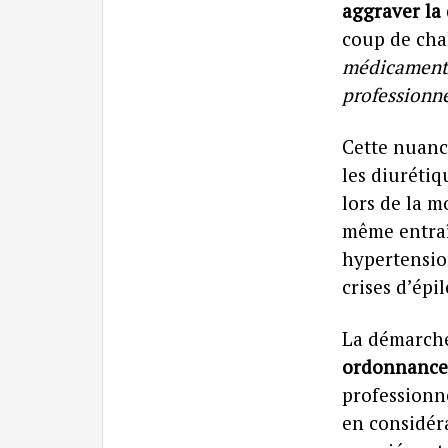
aggraver la
coup de cha
médicamenteu
professionne
Cette nuance
les diurétiq
lors de la 
même entraî
hypertensio
crises d’épi
La démarch
ordonnance 
professionn
en considéra