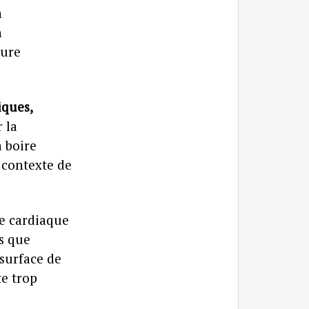
a
n
ture
iques,
 la
à boire
 contexte de
e cardiaque
is que
 surface de
te trop