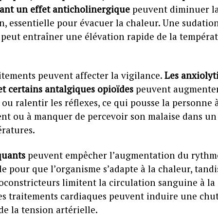
ant un effet anticholinergique
peuvent diminuer l
n, essentielle pour évacuer la chaleur. Une sudatio
e peut entraîner une élévation rapide de la tempéra
itements peuvent affecter la vigilance.
Les anxiolyt
et certains antalgiques opioïdes
peuvent augmenter
u ralentir les réflexes, ce qui pousse la personne 
nt ou à manquer de percevoir son malaise dans un
ératures.
quants
peuvent empêcher l’augmentation du rythm
e pour que l’organisme s’adapte à la chaleur, tand
oconstricteurs limitent la circulation sanguine à la
les traitements cardiaques peuvent induire une chu
e la tension artérielle.