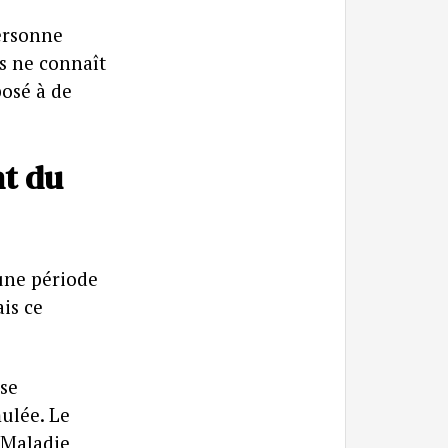
ersonne
s ne connaît
osé à de
nt du
une période
is ce
 se
ulée. Le
 Maladie