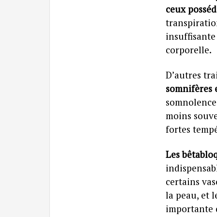
ceux posséd
transpiratio
insuffisant
corporelle.
D’autres tra
somnifères 
somnolence o
moins souve
fortes temp
Les bêtablo
indispensabl
certains vas
la peau, et 
importante d