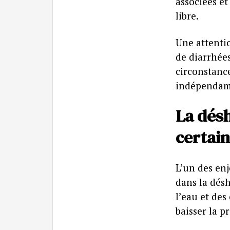
associées e
libre.
Une attenti
de diarrhées
circonstanc
indépendamm
La dés
certai
L’un des en
dans la désh
l’eau et des
baisser la p