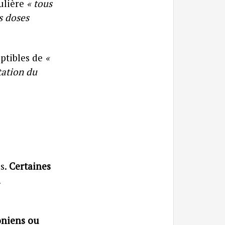
culière
« tous
s doses
eptibles de
«
tation du
ns.
Certaines
a
oniens ou