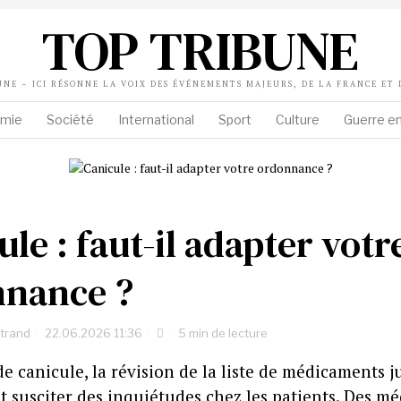
TOP TRIBUNE
UNE – ICI RÉSONNE LA VOIX DES ÉVÉNEMENTS MAJEURS, DE LA FRANCE ET
mie
Société
International
Sport
Culture
Guerre en
le : faut-il adapter votr
nnance ?
rtrand
22.06.2026 11:36
5 min de lecture
e canicule, la révision de la liste de médicaments j
t susciter des inquiétudes chez les patients. Des m