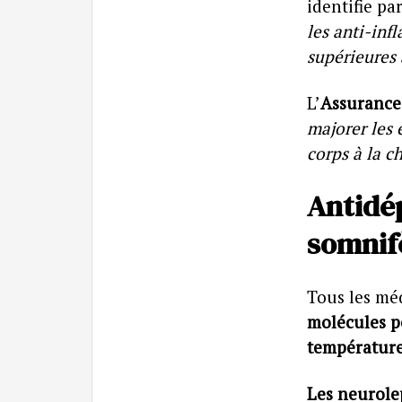
identifie pa
les anti-inf
supérieures 
L’
Assurance
majorer les 
corps à la c
Antidé
somnifè
Tous les mé
molécules p
température
Les neurole