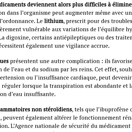
icaments deviennent alors plus difficiles à élimine
on dans l’organisme peut augmenter même avec un
l’ordonnance. Le
lithium
, prescrit pour des troubles
ièrement vulnérable aux variations de l’équilibre h
La digoxine, certains antiépileptiques ou des trait
nécessitent également une vigilance accrue.
ques
présentent une autre complication : ils favoris
n de l’eau et du sodium par les reins. Cet effet, sou
pertension ou l’insuffisance cardiaque, peut devenir
réguler lorsque la transpiration est abondante et l
n d’eau insuffisante.
flammatoires non stéroïdiens
, tels que l’ibuprofène 
, peuvent également altérer le fonctionnement réna
ion. L’Agence nationale de sécurité du médicament 