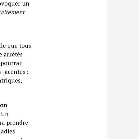
ovoquer un
traitement
ale que tous
e arrêtés
 pourrait
-jacentes :
triques,
son
. Un
rra prendre
ladies