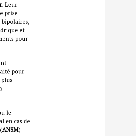
r
. Leur
e prise
 bipolaires,
ydrique et
ements pour
ent
haité pour
 plus
a
ou le
l en cas de
(
ANSM
)