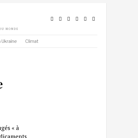
 DU MONDE
 Ukraine
Climat
e
ugés « à
édicaments