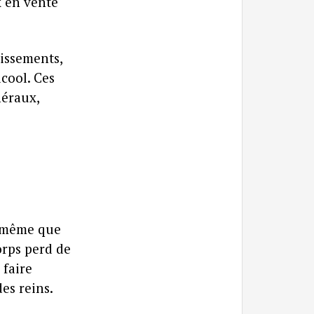
x en vente
issements,
lcool. Ces
néraux,
e-même que
orps perd de
 faire
des reins.