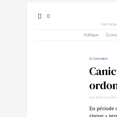
TOP TRIB
Politique
Écono
ÉCONOMIE
Canicu
ordo
par
Jean-Luc Be
En période d
risque » peu