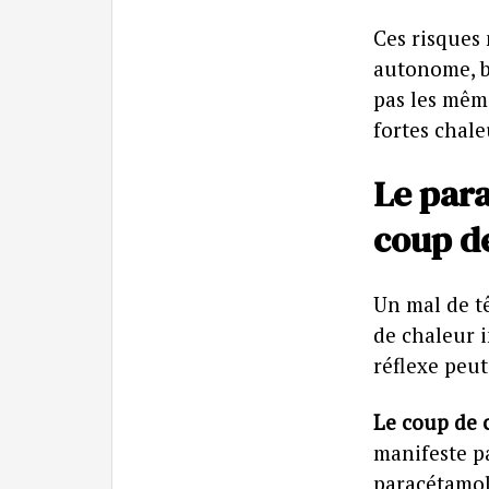
Ces risques
autonome, b
pas les mêm
fortes chal
Le para
coup d
Un mal de t
de chaleur 
réflexe peut
Le coup de c
manifeste pa
paracétamol