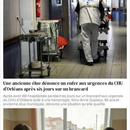
Une ancienne élue dénonce un enfer aux urgences du CHU
d’Orléans après six jours sur un brancard
Après avoir été hospitalisée pendant six jours sur un brancard aux urgences
du CHU d’Orléans suite à une hémorragie, Nino-Anne Dupieux, 85 ans et
ancienne élue municipale, dénonce une situation qu’elle qualifie