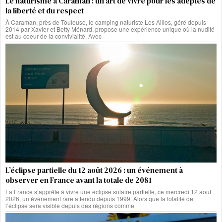
Le naturisme à Caraman : un art de vivre pour les adeptes de
la liberté et du respect
À Caraman, près de Toulouse, le camping naturiste Les Aillos, géré depuis
2014 par Xavier et Betty Ménard, propose une expérience unique où la nudité
est au coeur de la convivialité. Avec
L’éclipse partielle du 12 août 2026 : un événement à
observer en France avant la totale de 2081
La France s’apprête à vivre une éclipse solaire partielle, ce mercredi 12 août
2026, un événement rare attendu depuis 1999. Alors que la totalité de
l’éclipse sera visible depuis des régions comme