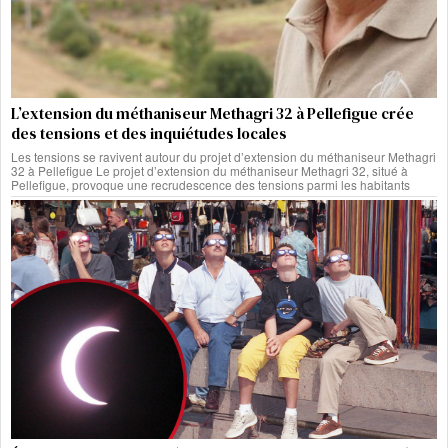
L’extension du méthaniseur Methagri 32 à Pellefigue crée
des tensions et des inquiétudes locales
Les tensions se ravivent autour du projet d’extension du méthaniseur Methagri
32 à Pellefigue Le projet d’extension du méthaniseur Methagri 32, situé à
Pellefigue, provoque une recrudescence des tensions parmi les habitants