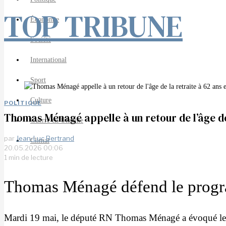
TOP TRIBUNE
Économie
Société
International
Sport
Culture
POLITIQUE
Thomas Ménagé appelle à un retour de l’âge de
Guerre en Ukraine
par
Jean-Luc Bertrand
Climat
20.05.2026 00:06
1 min de lecture
Thomas Ménagé défend le prog
Mardi 19 mai, le député RN Thomas Ménagé a évoqué le pro