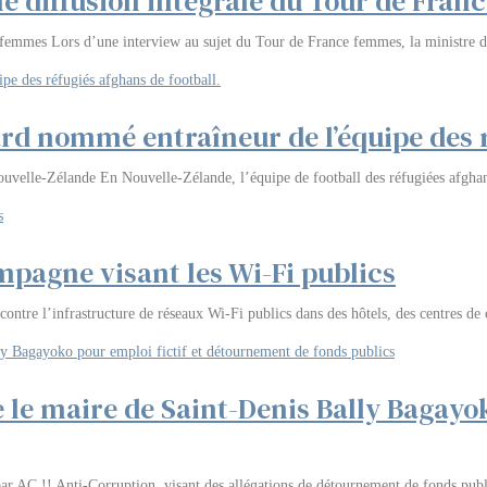
e diffusion intégrale du Tour de Franc
 femmes Lors d’une interview au sujet du Tour de France femmes, la ministre d
ard nommé entraîneur de l’équipe des r
uvelle-Zélande En Nouvelle-Zélande, l’équipe de football des réfugiées afghane
mpagne visant les Wi-Fi publics
ntre l’infrastructure de réseaux Wi-Fi publics dans des hôtels, des centres de 
e le maire de Saint-Denis Bally Bagayo
ar AC !! Anti-Corruption, visant des allégations de détournement de fonds public