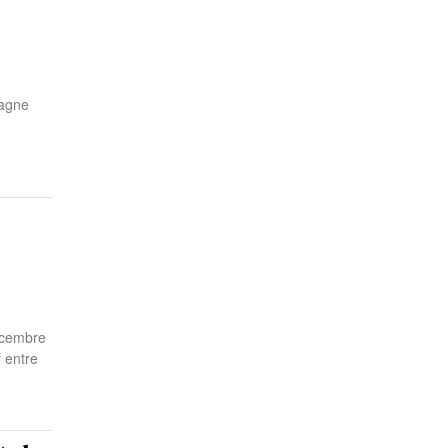
pagne
décembre
f entre