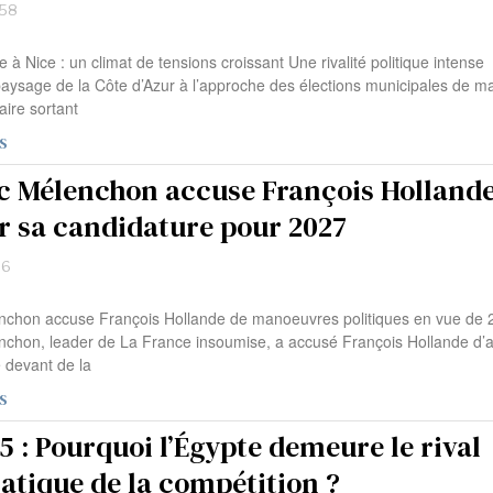
:58
ue à Nice : un climat de tensions croissant Une rivalité politique intense
 paysage de la Côte d’Azur à l’approche des élections municipales de m
aire sortant
S
c Mélenchon accuse François Hollande
r sa candidature pour 2027
36
nchon accuse François Hollande de manoeuvres politiques en vue de 
chon, leader de La France insoumise, a accusé François Hollande d’a
e devant de la
S
 : Pourquoi l’Égypte demeure le rival
tique de la compétition ?