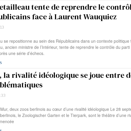
tailleau tente de reprendre le contrô
ublicains face à Laurent Wauquiez
:13
au se repositionne au sein des Républicains dans un contexte politique
u, ancien ministre de l’Intérieur, tente de reprendre le contrôle du parti
près une série d’échecs.
S
, la rivalité idéologique se joue entre 
blématiques
:33
 Mur, deux zoos berlinois au cœur d’une rivalité idéologique Le 28 sep
berlinois, le Zoologischer Garten et le Tierpark, sont le théâtre d’une riv
mmencée
S