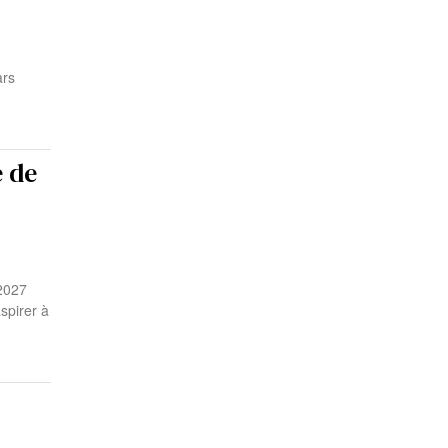
ars
 de
2027
spirer à