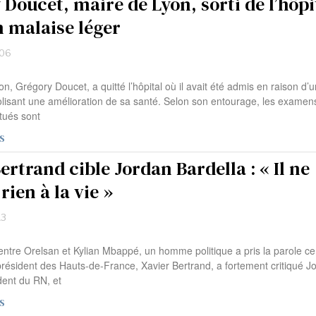
Doucet, maire de Lyon, sorti de l’hôpi
n malaise léger
:06
n, Grégory Doucet, a quitté l’hôpital où il avait été admis en raison d’u
lisant une amélioration de sa santé. Selon son entourage, les examen
tués sont
S
ertrand cible Jordan Bardella : « Il ne
rien à la vie »
13
entre Orelsan et Kylian Mbappé, un homme politique a pris la parole ce
résident des Hauts-de-France, Xavier Bertrand, a fortement critiqué J
dent du RN, et
S