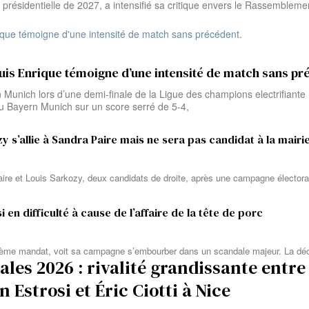
présidentielle de 2027, a intensifié sa critique envers le Rassemblement
uis Enrique témoigne d’une intensité de match sans pr
unich lors d’une demi-finale de la Ligue des champions electrifiante L
u Bayern Munich sur un score serré de 5-4,
 s’allie à Sandra Paire mais ne sera pas candidat à la mairi
aire et Louis Sarkozy, deux candidats de droite, après une campagne électora
 en difficulté à cause de l’affaire de la tête de porc
trième mandat, voit sa campagne s’embourber dans un scandale majeur. La déc
les 2026 : rivalité grandissante entre
n Estrosi et Éric Ciotti à Nice