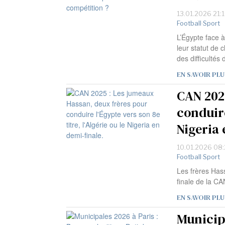
13.01.2026 21:
Football
·
Sport
L’Égypte face à
leur statut de
des difficultés
EN SAVOIR PLU
CAN 202
conduire
Nigeria 
10.01.2026 08
Football
·
Sport
Les frères Has
finale de la CA
EN SAVOIR PLU
Municipa