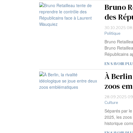
Bruno Re
des Rép
30.10.2025 08
Politique
Bruno Retaille
Bruno Retaillea
Républicains a
EN SAVOIR PLU
À Berlin
zoos em
28.09.2025 09
Culture
Séparés par le
2025, les zoos 
historique co
EN SAVOIR PLU