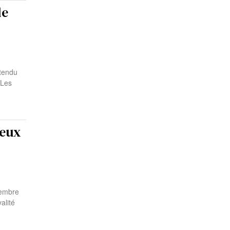
le
 tendu
 Les
deux
tembre
alité