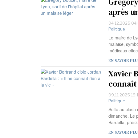
Grégory 
après u
04.12.2025 04
Politique
Le maire de Lyo
malaise, symbo
médicaux effec
EN SAVOIR PLU
Xavier B
connaît 
09.11.2025 19:
Politique
Suite au clash 
dimanche. Le p
Bardella, prési
EN SAVOIR PLU