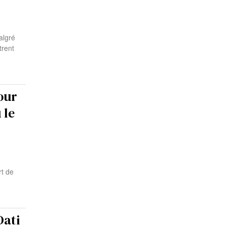
algré
trent
our
 le
rt de
Dati