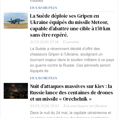
missiles
EN SAVOIR PLUS
La Suède déploie ses Gripen en
Ukraine équipés du missile Meteor,
capable d’abattre une cible à 150 km
sans être repéré.
31.05.2026 07:16
Économie
La Suède a récemment décidé d’offrir des
chasseurs Gripen à l’Ukraine, soulignant un
tournant majeur dans le soutien militaire à ce pays
en guerre contre la Russie. Ces aéronefs seront
équipés de
EN SAVOIR PLUS
Nuit d’attaques massives sur Kiev : la
Russie lance des centaines de drones
et un missile « Orechelnik »
24.05.2026 19:10
À la une
·
Guerre en Ukraine
Dans la nuit du 24 mai, la capitale ukrainienne et
sa région ont subi l’une des frappes combinées