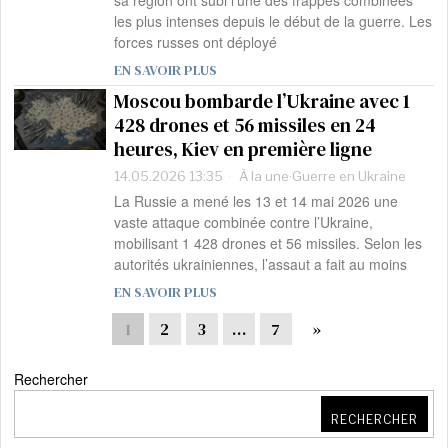
les plus intenses depuis le début de la guerre. Les
forces russes ont déployé
EN SAVOIR PLUS
Moscou bombarde l’Ukraine avec 1
428 drones et 56 missiles en 24
heures, Kiev en première ligne
14.05.2026 13:35
À la une
·
Guerre en Ukraine
La Russie a mené les 13 et 14 mai 2026 une
vaste attaque combinée contre l’Ukraine,
mobilisant 1 428 drones et 56 missiles. Selon les
autorités ukrainiennes, l’assaut a fait au moins
EN SAVOIR PLUS
1
2
3
…
7
»
Rechercher
RECHERCHER