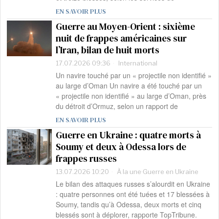
EN SAVOIR PLUS
Guerre au Moyen-Orient : sixième
nuit de frappes américaines sur
l’Iran, bilan de huit morts
17.07.2026 09:36
International
Un navire touché par un « projectile non identifié »
au large d’Oman Un navire a été touché par un
« projectile non identifié » au large d’Oman, près
du détroit d’Ormuz, selon un rapport de
EN SAVOIR PLUS
Guerre en Ukraine : quatre morts à
Soumy et deux à Odessa lors de
frappes russes
13.07.2026 10:20
À la une
·
Guerre en Ukraine
Le bilan des attaques russes s’alourdit en Ukraine
: quatre personnes ont été tuées et 17 blessées à
Soumy, tandis qu’à Odessa, deux morts et cinq
blessés sont à déplorer, rapporte TopTribune.