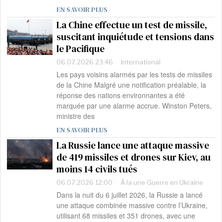
EN SAVOIR PLUS
La Chine effectue un test de missile,
suscitant inquiétude et tensions dans
le Pacifique
06.07.2026 23:46
International
Les pays voisins alarmés par les tests de missiles
de la Chine Malgré une notification préalable, la
réponse des nations environnantes a été
marquée par une alarme accrue. Winston Peters,
ministre des
EN SAVOIR PLUS
La Russie lance une attaque massive
de 419 missiles et drones sur Kiev, au
moins 14 civils tués
06.07.2026 12:00
À la une
·
Guerre en Ukraine
Dans la nuit du 6 juillet 2026, la Russie a lancé
une attaque combinée massive contre l’Ukraine,
utilisant 68 missiles et 351 drones, avec une