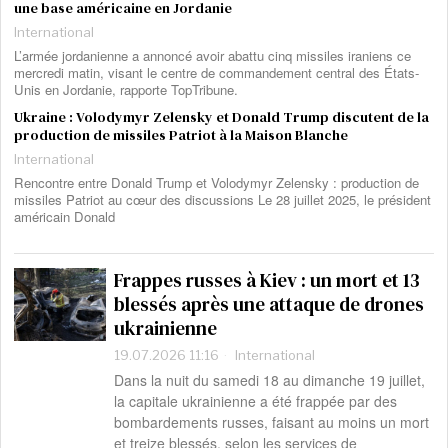
une base américaine en Jordanie
International
L’armée jordanienne a annoncé avoir abattu cinq missiles iraniens ce
mercredi matin, visant le centre de commandement central des États-
Unis en Jordanie, rapporte TopTribune.
Ukraine : Volodymyr Zelensky et Donald Trump discutent de la
production de missiles Patriot à la Maison Blanche
International
Rencontre entre Donald Trump et Volodymyr Zelensky : production de
missiles Patriot au cœur des discussions Le 28 juillet 2025, le président
américain Donald
Frappes russes à Kiev : un mort et 13
blessés après une attaque de drones
ukrainienne
19.07.2026 11:16
International
Dans la nuit du samedi 18 au dimanche 19 juillet,
la capitale ukrainienne a été frappée par des
bombardements russes, faisant au moins un mort
et treize blessés, selon les services de