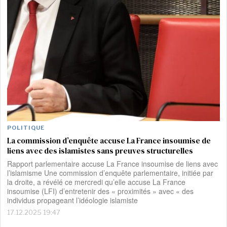
POLITIQUE
La commission d’enquête accuse La France insoumise de
liens avec des islamistes sans preuves structurelles
Rapport parlementaire accuse La France insoumise de liens avec
l’islamisme Une commission d’enquête parlementaire, initiée par
la droite, a révélé ce mercredi qu’elle accuse La France
insoumise (LFI) d’entretenir des « proximités » avec « des
individus propageant l’idéologie islamiste
17.12.2025 19:47