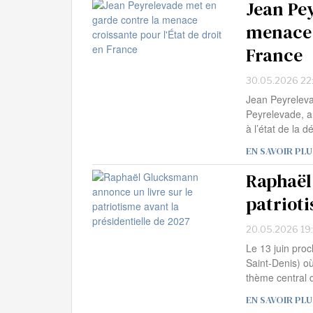
Jean Pe
menace c
France
30.05.2026 22
Jean Peyrelev
Peyrelevade, a
à l’état de la 
EN SAVOIR PLU
Raphaël
patrioti
20.05.2026 19
Le 13 juin pro
Saint-Denis) où
thème central 
EN SAVOIR PLU