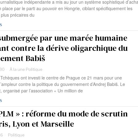
urnalistique indépendante a mis au jour un système sophistiqué d’acha
 place par le parti au pouvoir en Hongrie, ciblant spécifiquement les
 plus précaires du
S
submergée par une marée humaine
nt contre la dérive oligarchique du
ement Babiš
:30
À la une
·
Politique
e Tchèques ont investi le centre de Prague ce 21 mars pour une
d’ampleur contre la politique du gouvernement d’Andrej Babiš. Le
 organisé par l’association « Un million de
S
 PLM » : réforme du mode de scrutin
is, Lyon et Marseille
16
Politique