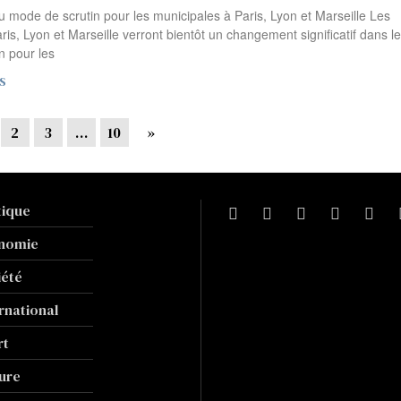
mode de scrutin pour les municipales à Paris, Lyon et Marseille Les
ris, Lyon et Marseille verront bientôt un changement significatif dans le
n pour les
S
2
3
…
10
»
tique
nomie
iété
rnational
rt
ure