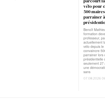
parcourt la
vélo pour 
500 maires
parrainer à
présidentie
Benoît Mathieu
formation dev
professeur, pa
actuellement l
vélo depuis le
convaincre 50
parrainer lors 
présidentielle
seulement 27 a
une démocratie
sans
07.08.2026 0