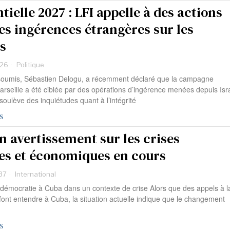
tielle 2027 : LFI appelle à des actions
es ingérences étrangères sur les
s
:26
Politique
soumis, Sébastien Delogu, a récemment déclaré que la campagne
rseille a été ciblée par des opérations d’ingérence menées depuis Isra
 soulève des inquiétudes quant à l’intégrité
S
n avertissement sur les crises
ues et économiques en cours
37
International
a démocratie à Cuba dans un contexte de crise Alors que des appels à l
font entendre à Cuba, la situation actuelle indique que le changement
S