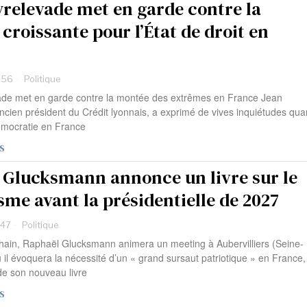
yrelevade met en garde contre la
roissante pour l’État de droit en
:56
Politique
ade met en garde contre la montée des extrêmes en France Jean
ncien président du Crédit lyonnais, a exprimé de vives inquiétudes qua
démocratie en France
S
 Glucksmann annonce un livre sur le
sme avant la présidentielle de 2027
:47
Politique
chain, Raphaël Glucksmann animera un meeting à Aubervilliers (Seine-
 il évoquera la nécessité d’un « grand sursaut patriotique » en France,
de son nouveau livre
S