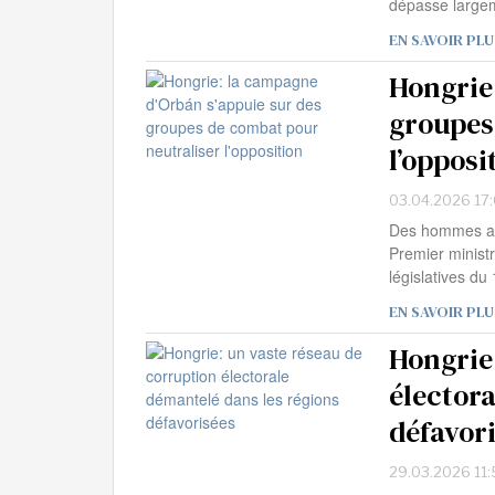
dépasse largem
EN SAVOIR PLU
Hongrie
groupes
l’opposi
03.04.2026 17
Des hommes aux
Premier minist
législatives du
EN SAVOIR PLU
Hongrie
élector
défavor
29.03.2026 11