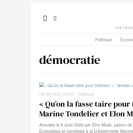
TOP TRIB
Politique
Écono
démocratie
08.08.2026 23:06
Politique
« Qu’on la fasse taire pour
Marine Tondelier et Elon M
Accusée le 6 août 2026 par Elon Musk, patron de X
Écologistes et candidate à la présidentielle Marine 