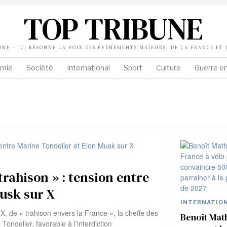
TOP TRIBUNE
UNE – ICI RÉSONNE LA VOIX DES ÉVÉNEMENTS MAJEURS, DE LA FRANCE ET
mie
Société
International
Sport
Culture
Guerre en
 trahison » : tension entre
usk sur X
INTERNATIO
, de « trahison envers la France », la cheffe des
Benoît Mat
Tondelier, favorable à l’interdiction