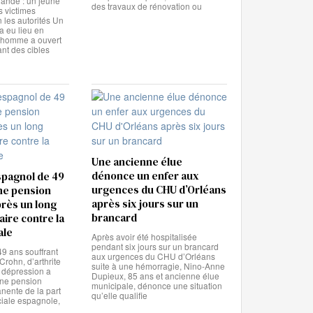
lande : un jeune
des travaux de rénovation ou
s victimes
n les autorités Un
a eu lieu en
 homme a ouvert
ant des cibles
Une ancienne élue
dénonce un enfer aux
pagnol de 49
urgences du CHU d’Orléans
ne pension
après six jours sur un
près un long
brancard
aire contre la
ale
Après avoir été hospitalisée
pendant six jours sur un brancard
9 ans souffrant
aux urgences du CHU d’Orléans
Crohn, d’arthrite
suite à une hémorragie, Nino-Anne
e dépression a
Dupieux, 85 ans et ancienne élue
une pension
municipale, dénonce une situation
anente de la part
qu’elle qualifie
ciale espagnole,