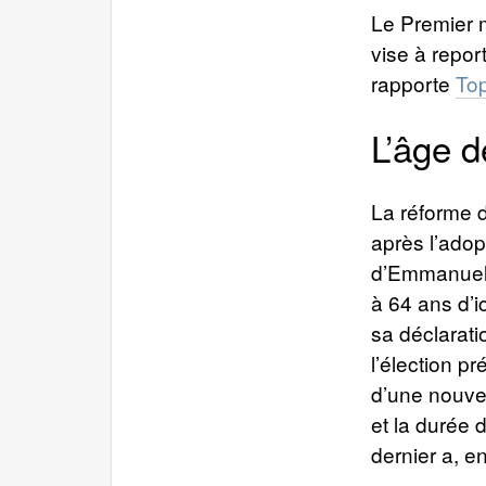
Le Premier m
vise à repor
rapporte
To
L’âge d
La réforme d
après l’ado
d’Emmanuel M
à 64 ans d’i
sa déclarati
l’élection pr
d’une nouvel
et la durée 
dernier a, e