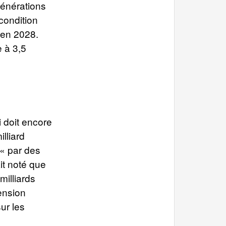
générations
condition
 en 2028.
e à 3,5
 doit encore
lliard
« par des
it noté que
milliards
ension
ur les