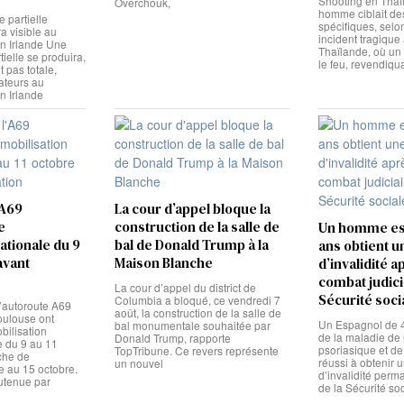
Shooting en Thaï
Overchouk,
homme ciblait de
e partielle
spécifiques, selo
a visible au
incident tragique 
n Irlande Une
Thaïlande, où un
tielle se produira,
le feu, revendiqu
t pas totale,
ateurs au
n Irlande
’A69
La cour d’appel bloque la
e
construction de la salle de
Un homme es
ationale du 9
bal de Donald Trump à la
ans obtient u
avant
Maison Blanche
d’invalidité a
combat judici
La cour d’appel du district de
Sécurité soci
Columbia a bloqué, ce vendredi 7
’autoroute A69
août, la construction de la salle de
oulouse ont
Un Espagnol de 4
bal monumentale souhaitée par
ilisation
de la maladie de 
Donald Trump, rapporte
e du 9 au 11
psoriasique et d
TopTribune. Ce revers représente
che de
réussi à obtenir 
un nouvel
ée au 15 octobre.
d’invalidité perm
outenue par
de la Sécurité so