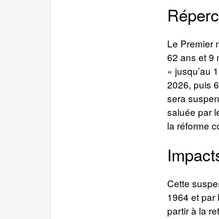
Réperc
Le Premier m
62 ans et 9
« jusqu’au 1
2026, puis 
sera suspend
saluée par l
la réforme 
Impact
Cette suspen
1964 et par
partir à la r