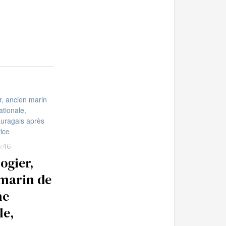
5:46
ogier,
marin de
ne
le,