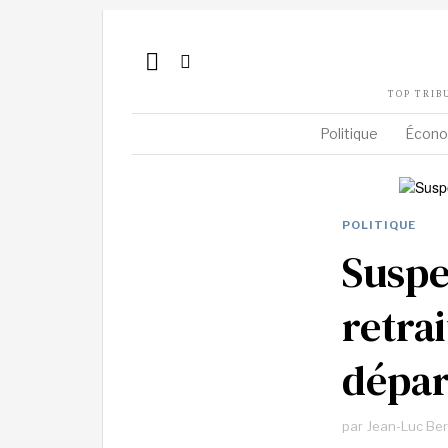
TOP TRIB
Politique
Écono
POLITIQUE
Suspe
retrai
dépar
par
Jean-Luc Be