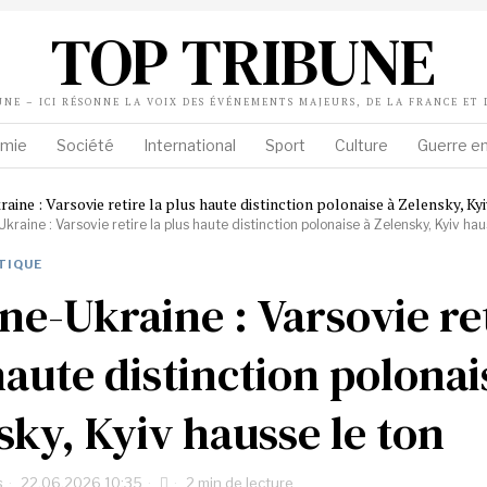
TOP TRIBUNE
UNE – ICI RÉSONNE LA VOIX DES ÉVÉNEMENTS MAJEURS, DE LA FRANCE ET
mie
Société
International
Sport
Culture
Guerre en
kraine : Varsovie retire la plus haute distinction polonaise à Zelensky, Kyiv hau
TIQUE
ne-Ukraine : Varsovie ret
haute distinction polonai
sky, Kyiv hausse le ton
s
22.06.2026 10:35
2 min de lecture