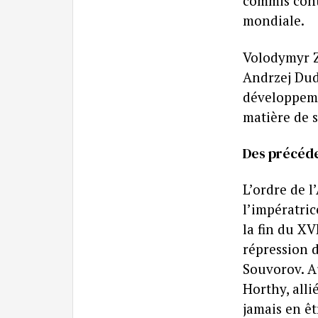
commis cont
mondiale.
Volodymyr Z
Andrzej Dud
développeme
matière de s
Des précéde
L’ordre de l
l’impératri
la fin du XV
répression d
Souvorov. Au
Horthy, alli
jamais en êt