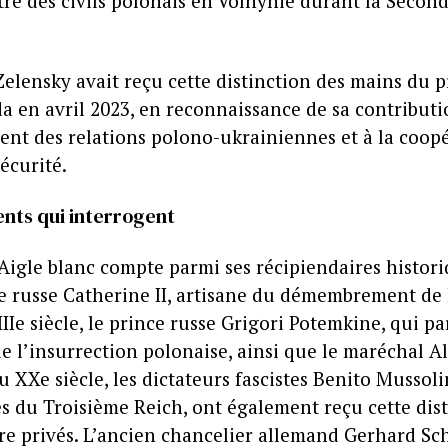
re des civils polonais en Volhynie durant la Secon
elensky avait reçu cette distinction des mains du p
a en avril 2023, en reconnaissance de sa contribut
nt des relations polono-ukrainiennes et à la coop
écurité.
nts qui interrogent
’Aigle blanc compte parmi ses récipiendaires histor
ce russe Catherine II, artisane du démembrement de 
IIIe siècle, le prince russe Grigori Potemkine, qui par
e l’insurrection polonaise, ainsi que le maréchal 
 XXe siècle, les dictateurs fascistes Benito Mussoli
és du Troisième Reich, ont également reçu cette dis
re privés. L’ancien chancelier allemand Gerhard Sc