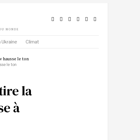
 DU MONDE
 Ukraine
Climat
sse le ton
ire la
se à