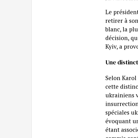
Le président
retirer à s
blanc, la pl
décision, qu
Kyiv, a prov
Une distinc
Selon Karol
cette disti
ukrainiens v
insurrectio
spéciales uk
évoquant un
étant associ