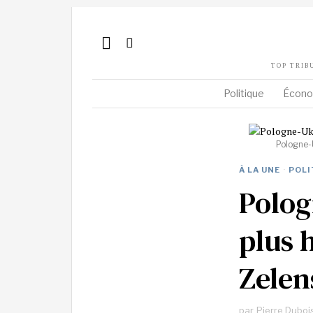
TOP TRIB
Politique
Écono
Pologne-U
À LA UNE
·
POLI
Polog
plus 
Zelen
par
Pierre Duboi