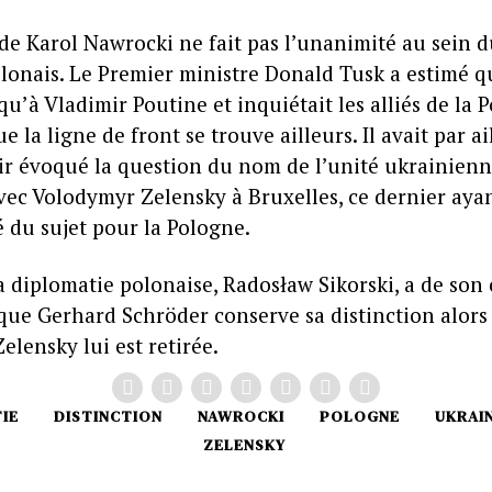
 de Karol Nawrocki ne fait pas l’unanimité au sein 
lonais. Le Premier ministre Donald Tusk a estimé qu
 qu’à Vladimir Poutine et inquiétait les alliés de la 
e la ligne de front se trouve ailleurs. Il avait par ai
ir évoqué la question du nom de l’unité ukrainienn
vec Volodymyr Zelensky à Bruxelles, ce dernier ay
té du sujet pour la Pologne.
a diplomatie polonaise, Radosław Sikorski, a de son 
que Gerhard Schröder conserve sa distinction alors 
lensky lui est retirée.
IE
DISTINCTION
NAWROCKI
POLOGNE
UKRAI
ZELENSKY