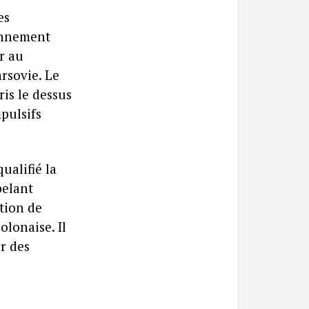
es
ennement
r au
arsovie. Le
ris le dessus
pulsifs
ualifié la
pelant
ction de
lonaise. Il
ur des