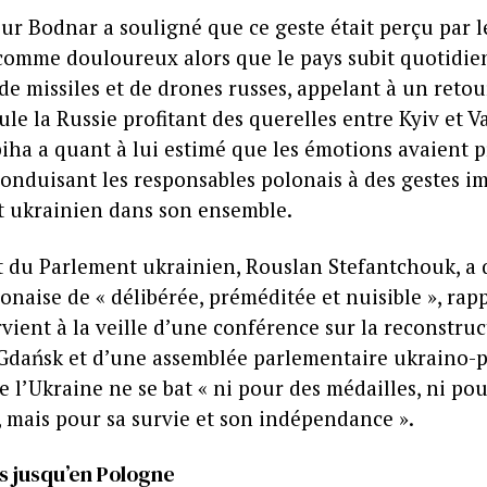
ur Bodnar a souligné que ce geste était perçu par l
comme douloureux alors que le pays subit quotidi
de missiles et de drones russes, appelant à un retou
ule la Russie profitant des querelles entre Kyiv et V
iha a quant à lui estimé que les émotions avaient p
conduisant les responsables polonais à des gestes im
at ukrainien dans son ensemble.
 du Parlement ukrainien, Rouslan Stefantchouk, a q
onaise de « délibérée, préméditée et nuisible », rap
rvient à la veille d’une conférence sur la reconstru
 Gdańsk et d’une assemblée parlementaire ukraino-po
e l’Ukraine ne se bat « ni pour des médailles, ni po
, mais pour sa survie et son indépendance ».
ns jusqu’en Pologne