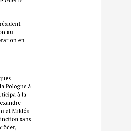
de Guerre
résident
ion au
ération en
iques
la Pologne à
ticipa à la
Alexandre
ni et Miklós
tinction sans
hröder,