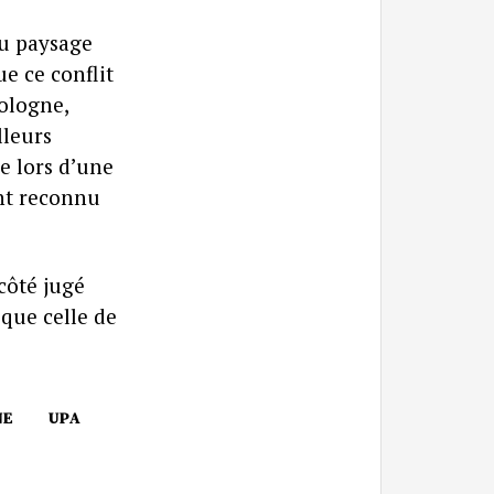
du paysage
e ce conflit
Pologne,
lleurs
e lors d’une
ant reconnu
côté jugé
que celle de
NE
UPA