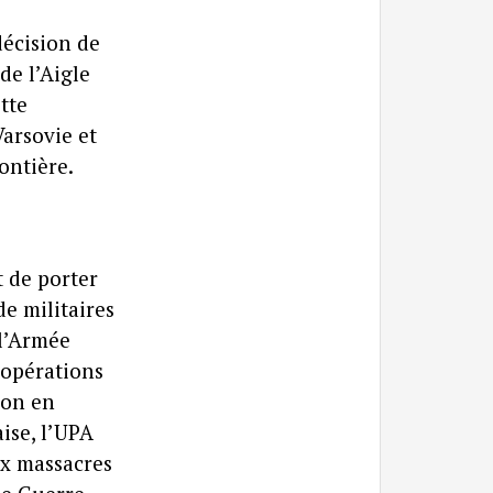
décision de
de l’Aigle
tte
Varsovie et
ontière.
 de porter
e militaires
 l’Armée
’opérations
ion en
ise, l’UPA
ux massacres