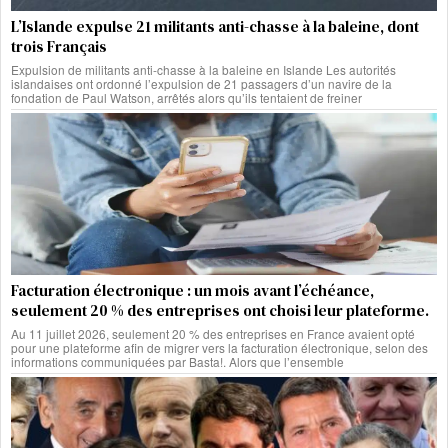
L’Islande expulse 21 militants anti-chasse à la baleine, dont
trois Français
Expulsion de militants anti-chasse à la baleine en Islande Les autorités
islandaises ont ordonné l’expulsion de 21 passagers d’un navire de la
fondation de Paul Watson, arrêtés alors qu’ils tentaient de freiner
Facturation électronique : un mois avant l’échéance,
seulement 20 % des entreprises ont choisi leur plateforme.
Au 11 juillet 2026, seulement 20 % des entreprises en France avaient opté
pour une plateforme afin de migrer vers la facturation électronique, selon des
informations communiquées par Basta!. Alors que l’ensemble