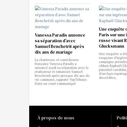
Une enquête 
Paris sur une
Vanessa Paradis annonce
russe visant 
sa séparation d’avec
Glucksmann
Samuel Benchetrit après
dix ans de mariage
Une enquête a été
soupçons d’ingére
La chanteuse et comédienne
campagne président
française Vanessa Paradis a
ciblant Raphaël G
annoncé jeudi sa séparation avec le
potentiel candidat,
réalisateur et romancier Samuel
d’un faux reportage
Benchetrit après presque dix ans de
discréditer,
vie commune, rapporte TopTribune.
Dans un court communiqué
À propos de nous
Poli