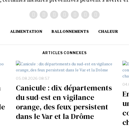
ALIMENTATION
BALLONNEMENTS
CHALEUR
ARTICLES CONNEXES
05.08.2026 08:57
04.
n
Canicule : dix départements
E
du sud-est en vigilance
u
le
orange, des feux persistent
c
dans le Var et la Drôme
c