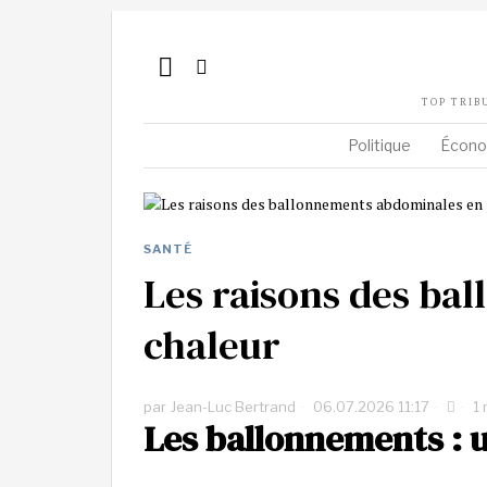
TOP TRIB
Politique
Écono
SANTÉ
Les raisons des ba
chaleur
par
Jean-Luc Bertrand
06.07.2026 11:17
1 
Les ballonnements : 