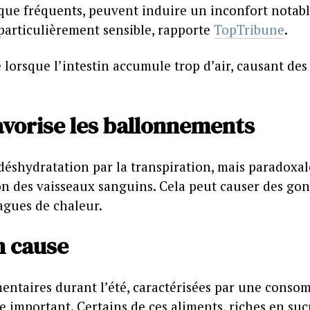
que fréquents, peuvent induire un inconfort notabl
t particulièrement sensible, rapporte
TopTribune
.
orsque l’intestin accumule trop d’air, causant des
avorise les ballonnements
déshydratation par la transpiration, mais paradox
on des vaisseaux sanguins. Cela peut causer des gon
agues de chaleur.
n cause
entaires durant l’été, caractérisées par une consom
e important. Certains de ces aliments, riches en suc