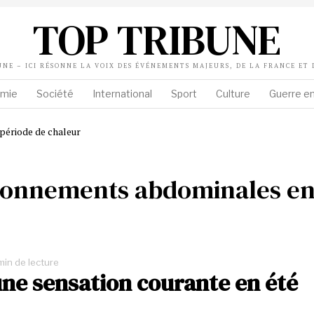
TOP TRIBUNE
UNE – ICI RÉSONNE LA VOIX DES ÉVÉNEMENTS MAJEURS, DE LA FRANCE ET
mie
Société
International
Sport
Culture
Guerre en
llonnements abdominales en
min de lecture
une sensation courante en été