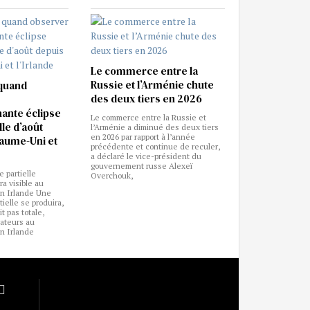
Le commerce entre la
Russie et l’Arménie chute
quand
des deux tiers en 2026
nante éclipse
Le commerce entre la Russie et
lle d’août
l’Arménie a diminué des deux tiers
en 2026 par rapport à l’année
yaume-Uni et
précédente et continue de reculer,
a déclaré le vice-président du
gouvernement russe Alexeï
e partielle
Overchouk,
a visible au
n Irlande Une
tielle se produira,
t pas totale,
vateurs au
n Irlande