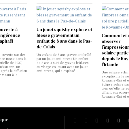
ouverte à
Un jouet squishy explose et
 ingérence
blesse gravement un
Comment et 
Raphaël
enfant de 8 ans dans le Pas-
observer
de-Calais
l’impression
solaire partie
 ouverte sur des
Un enfant de 8 ans gravement brûlé
depuis le Ro
nce russe dans la
par un jouet anti-stress Un enfant
ielle de 2027,
de 8 ans a subi de graves brûlures
l’Irlande
lucksmann, un
au visage en jouant avec un jouet
 après la diffusion
anti-stress, qui a explosé
Une éclipse solair
 visant à le
exceptionnelle ser
Royaume-Uni et e
éclipse solaire par
bien qu’elle ne soi
offrant aux obser
Royaume-Uni et e
tique