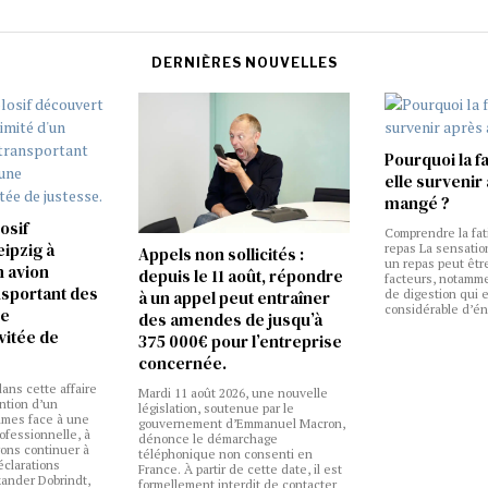
DERNIÈRES NOUVELLES
Pourquoi la f
elle survenir
mangé ?
osif
Comprendre la fat
eipzig à
repas La sensatio
Appels non sollicités :
un repas peut être
n avion
depuis le 11 août, répondre
facteurs, notamm
nsportant des
de digestion qui 
à un appel peut entraîner
considérable d’éne
ne
des amendes de jusqu’à
vitée de
375 000€ pour l’entreprise
concernée.
ans cette affaire
Mardi 11 août 2026, une nouvelle
ention d’un
législation, soutenue par le
mmes face à une
gouvernement d’Emmanuel Macron,
ofessionnelle, à
dénonce le démarchage
ons continuer à
téléphonique non consenti en
éclarations
France. À partir de cette date, il est
xander Dobrindt,
formellement interdit de contacter