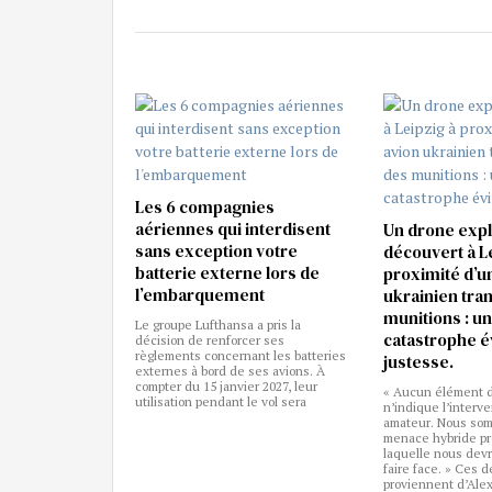
Les 6 compagnies
aériennes qui interdisent
Un drone expl
sans exception votre
découvert à L
batterie externe lors de
proximité d’u
l’embarquement
ukrainien tra
munitions : u
Le groupe Lufthansa a pris la
catastrophe é
décision de renforcer ses
règlements concernant les batteries
justesse.
externes à bord de ses avions. À
compter du 15 janvier 2027, leur
« Aucun élément d
utilisation pendant le vol sera
n’indique l’interv
amateur. Nous so
menace hybride pr
laquelle nous devr
faire face. » Ces d
proviennent d’Ale