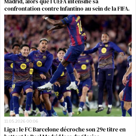
Madrid, alors que l’UEFA intensifie sa
confrontation contre Infantino au sein de la FIFA.
11.05.2026 00:06
Liga : le FC Barcelone décroche son 29e titre en