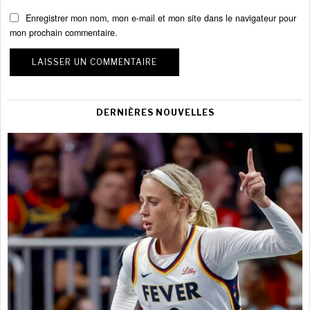
Enregistrer mon nom, mon e-mail et mon site dans le navigateur pour
mon prochain commentaire.
DERNIÈRES NOUVELLES