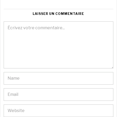
LAISSER UN COMMENTAIRE