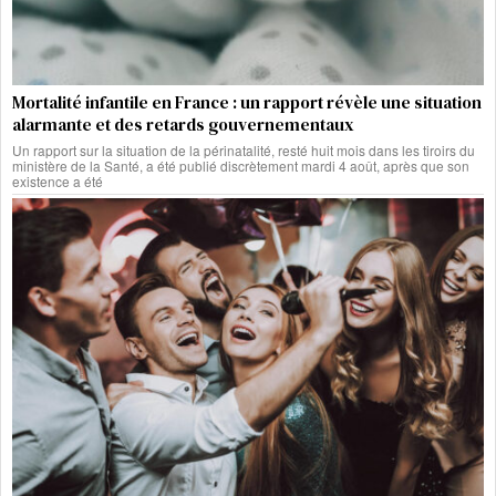
Mortalité infantile en France : un rapport révèle une situation
alarmante et des retards gouvernementaux
Un rapport sur la situation de la périnatalité, resté huit mois dans les tiroirs du
ministère de la Santé, a été publié discrètement mardi 4 août, après que son
existence a été