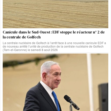
Canicule dans le Sud-Ouest : EDF stoppe le réacteur n° 2 de
la centrale de Golfech
La centrale nucléaire de Golfech à l’arrêt face à une nouvelle canicule EDF a
de nouveau arrêté l’unité de production de la centrale nucléaire de Golfech
(Tarn-et-Garonne) le samedi 8 août 2026