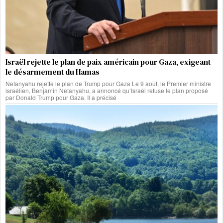
Israël rejette le plan de paix américain pour Gaza, exigeant
le désarmement du Hamas
Netanyahu rejette le plan de Trump pour Gaza Le 9 août, le Premier ministre
israélien, Benjamin Netanyahu, a annoncé qu’Israël refuse le plan proposé
par Donald Trump pour Gaza. Il a précisé