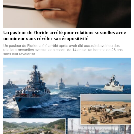
Un pasteur de Floride arrêté pour relations sexuelles avec
un mineur sans révéler sa séropositivité
Un pasteur de Floride a été arrêté après avoir été accusé d’avoir eu des
relations sexuelles avec un adolescent de 14 ans et un homme de 26 ans
sans leur révéler sa