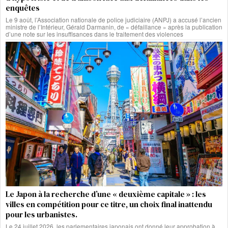
enquêtes
Le 9 août, l’Association nationale de police judiciaire (ANPJ) a accusé l’ancien
ministre de l’Intérieur, Gérald Darmanin, de « défaillance » après la publication
d’une note sur les insuffisances dans le traitement des violences
Le Japon à la recherche d’une « deuxième capitale » : les
villes en compétition pour ce titre, un choix final inattendu
pour les urbanistes.
Le 24 juillet 2026, les parlementaires japonais ont donné leur approbation à