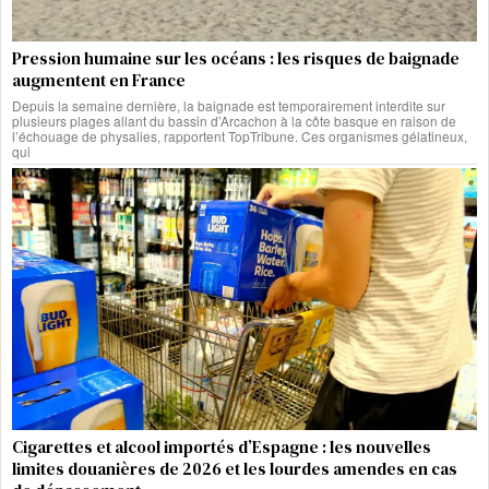
Pression humaine sur les océans : les risques de baignade
augmentent en France
Depuis la semaine dernière, la baignade est temporairement interdite sur
plusieurs plages allant du bassin d’Arcachon à la côte basque en raison de
l’échouage de physalies, rapportent TopTribune. Ces organismes gélatineux,
qui
Cigarettes et alcool importés d’Espagne : les nouvelles
limites douanières de 2026 et les lourdes amendes en cas