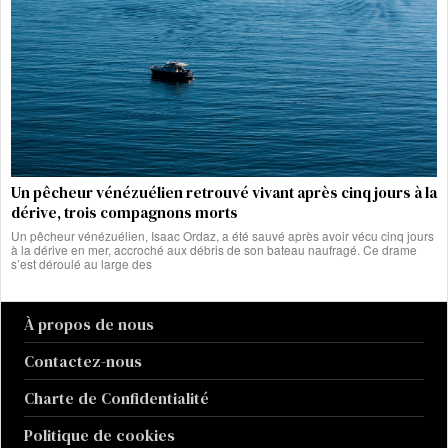
Un pêcheur vénézuélien retrouvé vivant après cinq jours à la
dérive, trois compagnons morts
Un pêcheur vénézuélien, Isaac Ordaz, a été sauvé après avoir vécu cinq jours
à la dérive en mer, accroché aux débris de son bateau naufragé. Ce drame
s’est déroulé au large des
À propos de nous
Contactez-nous
Charte de Confidentialité
Politique de cookies