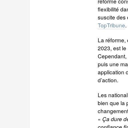
réforme cons
flexibilité d
suscite des 
TopTribune
.
La réforme, 
2023, est le
Cependant, 
puis une maj
application
d’action.
Les national
bien que la 
changement 
«
Ça dure de
confiance fi