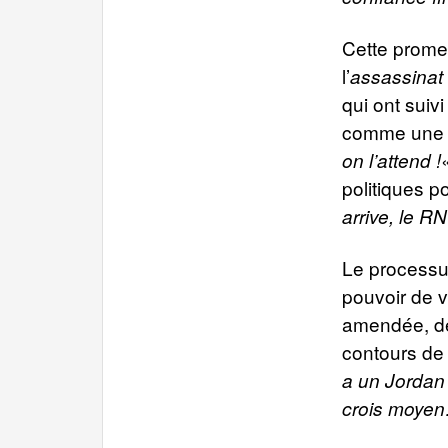
Cette prome
l’
assassinat
qui ont suiv
comme une r
on l’attend !
politiques po
arrive, le R
Le processus
pouvoir de v
amendée, de
contours de
a un Jordan 
crois moye