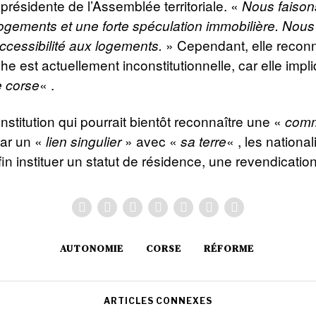
présidente de l’Assemblée territoriale. «
Nous faison
ogements et une forte spéculation immobilière. Nou
» Cependant, elle reconn
accessibilité aux logements.
he est actuellement inconstitutionnelle, car elle impl
« .
e corse
stitution qui pourrait bientôt reconnaître une «
com
par un «
» avec «
« , les national
lien singulier
sa terre
in instituer un statut de résidence, une revendicatio
AUTONOMIE
CORSE
RÉFORME
ARTICLES CONNEXES