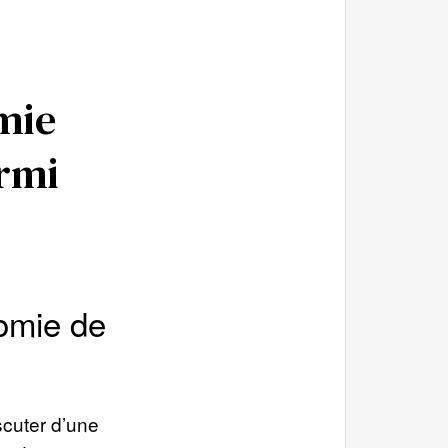
omie
armi
nomie de
scuter d’une