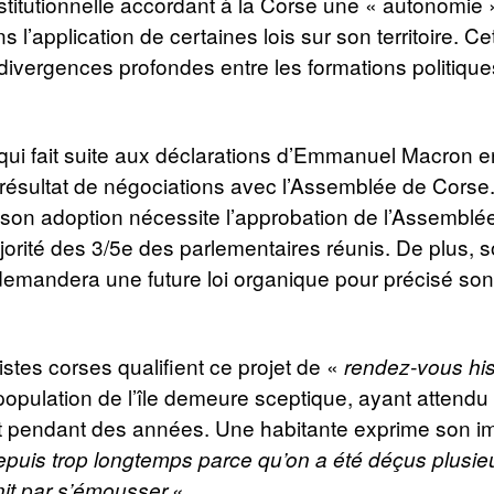
titutionnelle accordant à la Corse une « autonomie 
ans l’application de certaines lois sur son territoire. C
divergences profondes entre les formations politique
qui fait suite aux déclarations d’Emmanuel Macron e
 résultat de négociations avec l’Assemblée de Corse
son adoption nécessite l’approbation de l’Assemblée
orité des 3/5e des parlementaires réunis. De plus, 
 demandera une future loi organique pour précisé s
istes corses qualifient ce projet de «
rendez-vous his
population de l’île demeure sceptique, ayant attendu
pendant des années. Une habitante exprime son im
puis trop longtemps parce qu’on a été déçus plusieu
«
nit par s’émousser.