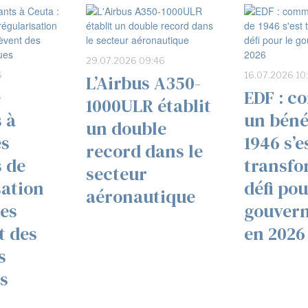
29.07.2026 09:46
6
16.07.2026 10
L’Airbus A350-
e
EDF : 
1000ULR établit
 à
un béné
un double
es
1946 s’e
record dans le
 de
transfo
secteur
sation
défi pou
aéronautique
es
gouver
t des
en 2026
s
es