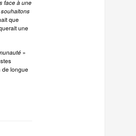
s face à une
s souhaitons
ait que
iquerait une
»
munauté
istes
n de longue