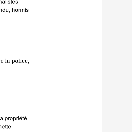
nalistes
tendu, hormis
e la police,
la propriété
nette