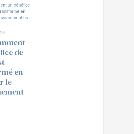
:26
comment
fice de
st
rmé en
r le
nement