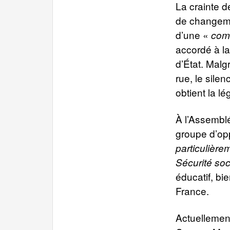
La crainte 
de changeme
d’une «
com
accordé à la
d’État. Malg
rue, le sile
obtient la lég
À l’Assemblé
groupe d’opp
particulière
Sécurité soc
éducatif, bi
France.
Actuellement