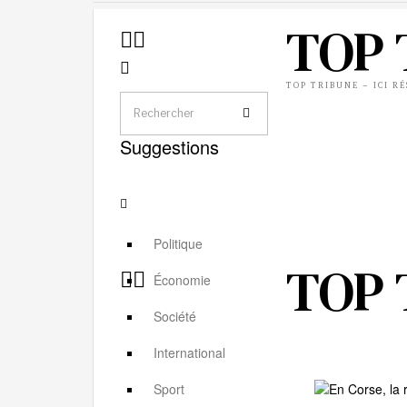
TOP 
TOP TRIBUNE – ICI R
Suggestions
Politique
TOP 
Économie
Société
International
Sport