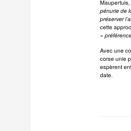
Maupertuis, 
pénurie de l
préserver l’
cette approc
«
préférenc
Avec une con
corse unie 
espèrent enf
date.