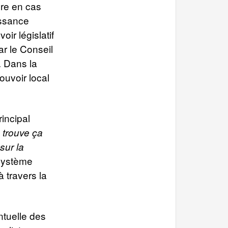
re en cas
issance
oir législatif
ar le Conseil
. Dans la
ouvoir local
rincipal
 trouve ça
sur la
 système
 travers la
ntuelle des