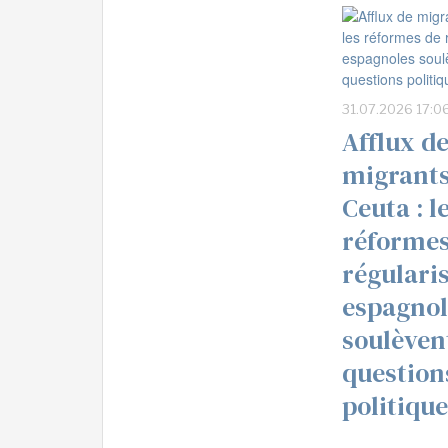
31.07.2026 17:0
Afflux d
migrants
Ceuta : l
réformes
régulari
espagnol
soulèven
question
politiqu