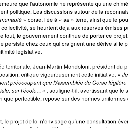
demeure que l’autonomie ne représente qu’une chimè
nt politique. Les discussions autour de la reconna
» corse, liée à «
» terre, ainsi que le pouv
munauté
sa
 collectivité, se heurtent déjà aux réserves émises p
ré tout, le gouvernement continue de porter ce projet
nce persiste chez ceux qui craignent une dérive si le p
itimité législative.
e territoriale, Jean-Martin Mondoloni, président du p
osition, critique vigoureusement cette initiative. «
Je
ment préoccupant que l’Assemblée de Corse légifère 
« , souligne-t-il, avertissant que le
iale, sur l’école…
en que perfectible, repose sur des normes uniformes à
, le projet de loi n’envisage qu’une consultation éve