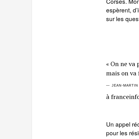
Corses. Mond
espèrent, d’i
sur les ques
« On ne va p
mais on va f
JEAN-MARTIN
à franceinf
Un appel réc
pour les rés