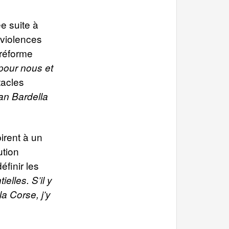
e suite à
 violences
 réforme
 pour nous et
tacles
dan Bardella
irent à un
ution
finir les
elles. S’il y
a Corse, j’y