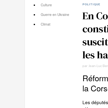
Culture
POLITIQUE
En Co
Guerre en Ukraine
const
Climat
susci
les h
par
Jean-Luc Be
Réforme
la Cors
Les députés 