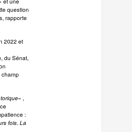
» et une
ette question
s, rapporte
n 2022 et
.
, du Sénat,
son
on champ
« ,
torique
 ce
patience :
rs fois. La