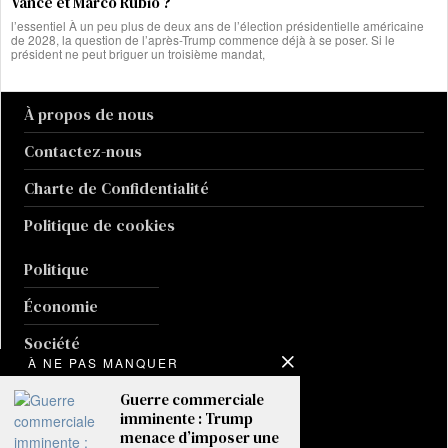
Vance et Marco Rubio ?
l’essentiel À un peu plus de deux ans de l’élection présidentielle américaine
de 2028, la question de l’après-Trump commence déjà à se poser. Si le
président ne peut briguer un troisième mandat,
À propos de nous
Contactez-nous
Charte de Confidentialité
Politique de cookies
Politique
Économie
Société
À NE PAS MANQUER
International
Guerre commerciale
Sport
imminente : Trump
menace d’imposer une