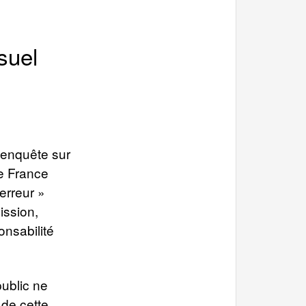
suel
’enquête sur
de France
erreur »
ission,
onsabilité
public ne
de cette