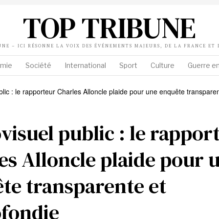
TOP TRIBUNE
UNE – ICI RÉSONNE LA VOIX DES ÉVÉNEMENTS MAJEURS, DE LA FRANCE ET
mie
Société
International
Sport
Culture
Guerre en
visuel public : le rappor
es Alloncle plaide pour 
te transparente et
fondie