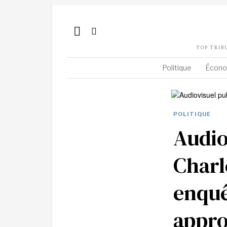
TOP TRIB
Politique
Écono
POLITIQUE
Audio
Charl
enquê
appro