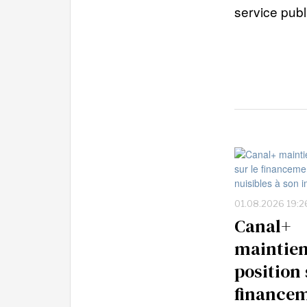
service publ
01.08.2026 19:2
Canal+
maintien
position 
financem