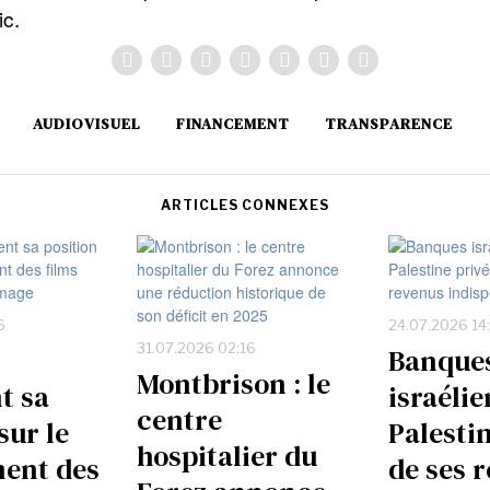
ic.
AUDIOVISUEL
FINANCEMENT
TRANSPARENCE
ARTICLES CONNEXES
6
24.07.2026 14
31.07.2026 02:16
Banque
Montbrison : le
t sa
israélie
centre
sur le
Palesti
hospitalier du
ent des
de ses 