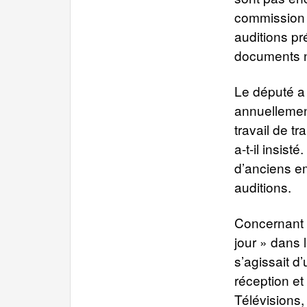
commission d
auditions pr
documents né
Le député a 
annuellement
travail de t
a-t-il insis
d’anciens e
auditions.
Concernant l
jour » dans 
s’agissait d’
réception et
Télévisions,