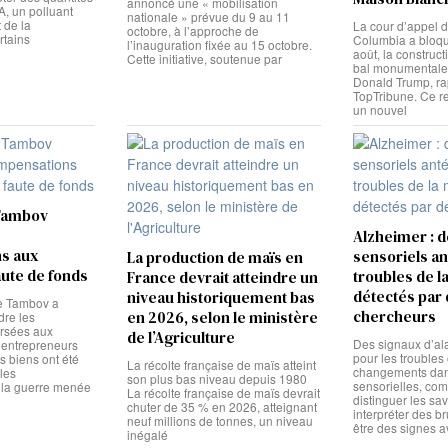
annoncé une « mobilisation
A, un polluant
nationale » prévue du 9 au 11
 de la
La cour d’appel du
octobre, à l’approche de
rtains
Columbia a bloqu
l’inauguration fixée au 15 octobre.
août, la construct
Cette initiative, soutenue par
bal monumentale
Donald Trump, ra
TopTribune. Ce r
un nouvel
 Tambov
Alzheimer : d
s aux
sensoriels an
La production de maïs en
aute de fonds
troubles de 
France devrait atteindre un
détectés par
niveau historiquement bas
de Tambov a
chercheurs
en 2026, selon le ministère
dre les
rsées aux
de l’Agriculture
Des signaux d’al
x entrepreneurs
pour les troubles
es biens ont été
La récolte française de maïs atteint
changements dans
les
son plus bas niveau depuis 1980
sensorielles, comm
la guerre menée
La récolte française de maïs devrait
distinguer les sa
chuter de 35 % en 2026, atteignant
interpréter des br
neuf millions de tonnes, un niveau
être des signes 
inégalé