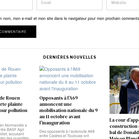
n nom, mon e-mail et mon site dans le navigateur pour mon prochain commenta
DERNIÈRES NOUVELLES
 de Rouen
Opposants à l’A69
te plainte
annoncent une
our pollution
mobilisation nationale du 9
au 11 octobre avant
La cour d’app
l’inauguration
uen Normandie a
construction d
ntre BASF Agri
Des opposants à l’autoroute A69
bal de Donald
illet, accusant
entre Castres et Toulouse ont
eter des quantités
Maison Blanc