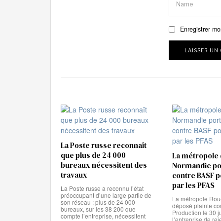
Enregistrer mo
La Poste russe reconnaît
que plus de 24 000
La métropole
bureaux nécessitent des
Normandie por
travaux
contre BASF p
par les PFAS
La Poste russe a reconnu l’état
préoccupant d’une large partie de
La métropole Ro
son réseau : plus de 24 000
déposé plainte co
bureaux, sur les 38 200 que
Production le 30 ju
compte l’entreprise, nécessitent
l’entreprise de rej