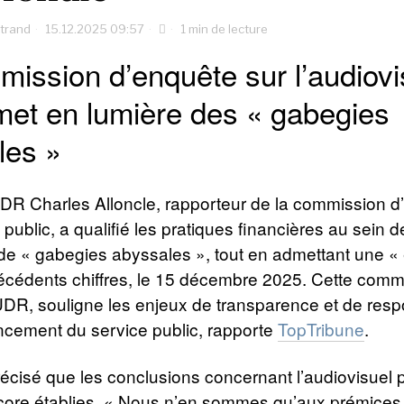
rtrand
15.12.2025 09:57
1 min de lecture
ission d’enquête sur l’audiovi
met en lumière des « gabegies
les »
DR Charles Alloncle, rapporteur de la commission d
l public, a qualifié les pratiques financières au sein 
de « gabegies abyssales », tout en admettant une « 
écédents chiffres, le 15 décembre 2025. Cette comm
l’UDR, souligne les enjeux de transparence et de resp
ncement du service public, rapporte
TopTribune
.
récisé que les conclusions concernant l’audiovisuel 
core établies. « Nous n’en sommes qu’aux prémices 