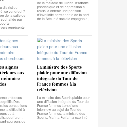
de la maladie de Crohn, d’arthrite
psoriasique et de dépression a
 district de
réussi à obtenir une pension
é, ce vendredi 7
d’invalidité permanente de la part
ion de la salle de
de la Sécurité sociale espagnole,
 souhaitée par
pporte
evers représente
es signes
La ministre des Sports
térieurs aux
plaide pour une diffusion
la mémoire
intégrale du Tour de
 des
France femmes à la
télévision
arme précoces
La ministre des Sports plaide pour
 cognitifs Des
une diffusion intégrale du Tour de
 les perceptions
France femmes Lors d’une
e la difficulté à
interview au sujet du Tour de
veurs ou à
France femmes, la ministre des
uits, pourraient
Sports, Marina Ferrari, a exprimé
avant-coureurs de