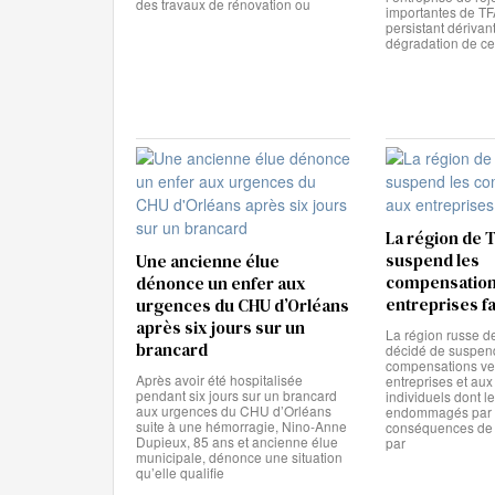
des travaux de rénovation ou
importantes de TF
persistant dérivant
dégradation de ce
La région de
suspend les
Une ancienne élue
compensation
dénonce un enfer aux
entreprises f
urgences du CHU d’Orléans
après six jours sur un
La région russe 
brancard
décidé de suspen
compensations ve
Après avoir été hospitalisée
entreprises et au
pendant six jours sur un brancard
individuels dont l
aux urgences du CHU d’Orléans
endommagés par 
suite à une hémorragie, Nino-Anne
conséquences de 
Dupieux, 85 ans et ancienne élue
par
municipale, dénonce une situation
qu’elle qualifie