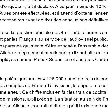
’enquête », a-t-il déclaré. À ce jour, moins de 10 %
évues ont été effectuées, et il attend d’obtenir l’ens
cessaires avant de tirer des conclusions définitive
rose la question cruciale des 4 milliards d’euros ver
 par les Français au service de l’audiovisuel public.
ransparence qui mérite d’être exposé à l’ensemble de
té. Alloncle a également mentionné qu’il souhaite ente
mployés comme Patrick Sébastien et Jacques Cardo
a polémique sur les « 126 000 euros de frais de cock
les comptes de France Télévisions, le député a recon
une erreur. Ce chiffre inclut en fait les frais de cocktai
 de missions, a-t-il précisé. La situation au sein de F
 selon Alloncle, pourrait mettre en péril l’existence 