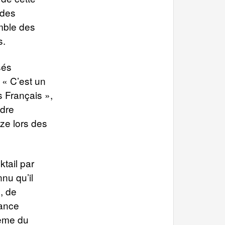
 des
emble des
s.
sés
 « C’est un
s Français »,
ndre
ze lors des
tail par
nu qu’il
l, de
rance
même du