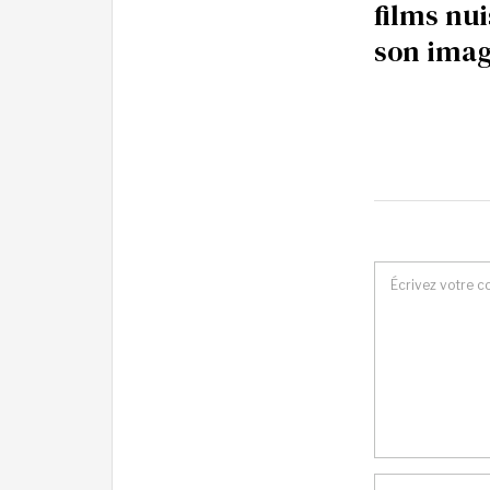
films nui
son ima