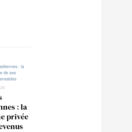
:26
s
nnes : la
ne privée
revenus