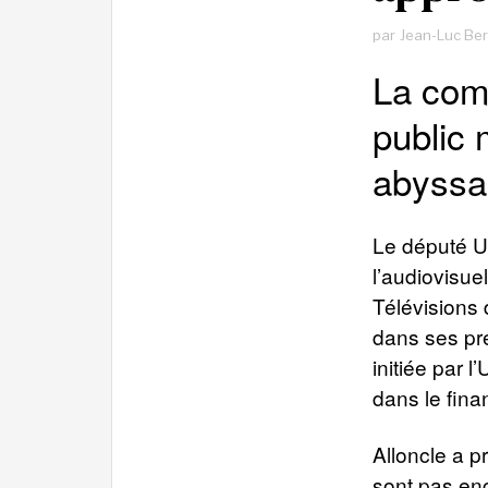
par
Jean-Luc Be
La comm
public 
abyssa
Le député U
l’audiovisue
Télévisions 
dans ses pr
initiée par 
dans le fina
Alloncle a p
sont pas en