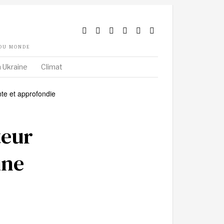
 DU MONDE
 Ukraine
Climat
teur
une