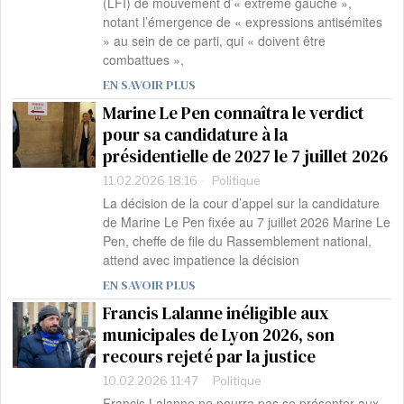
(LFI) de mouvement d’« extrême gauche »,
notant l’émergence de « expressions antisémites
» au sein de ce parti, qui « doivent être
combattues »,
EN SAVOIR PLUS
Marine Le Pen connaîtra le verdict
pour sa candidature à la
présidentielle de 2027 le 7 juillet 2026
11.02.2026 18:16
Politique
La décision de la cour d’appel sur la candidature
de Marine Le Pen fixée au 7 juillet 2026 Marine Le
Pen, cheffe de file du Rassemblement national,
attend avec impatience la décision
EN SAVOIR PLUS
Francis Lalanne inéligible aux
municipales de Lyon 2026, son
recours rejeté par la justice
10.02.2026 11:47
Politique
Francis Lalanne ne pourra pas se présenter aux